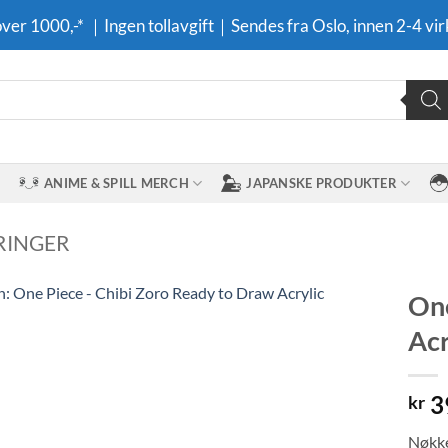
 over 1000,-* ｜Ingen tollavgift｜Sendes fra Oslo, innen 2-4 vir
ANIME & SPILL MERCH
JAPANSKE PRODUKTER
RINGER
One
Acr
Legg til i
ønskeliste
3
kr
Nøkke