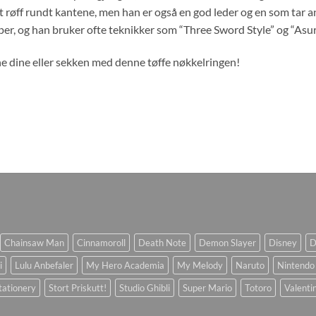
t røff rundt kantene, men han er også en god leder og en som tar a
er, og han bruker ofte teknikker som “Three Sword Style” og “Asura
e dine eller sekken med denne tøffe nøkkelringen!
Chainsaw Man
Cinnamoroll
Death Note
Demon Slayer
Disney
D
i
Lulu Anbefaler
My Hero Academia
My Melody
Naruto
Nintendo
tationery
Stort Priskutt!
Studio Ghibli
Super Mario
Totoro
Valenti