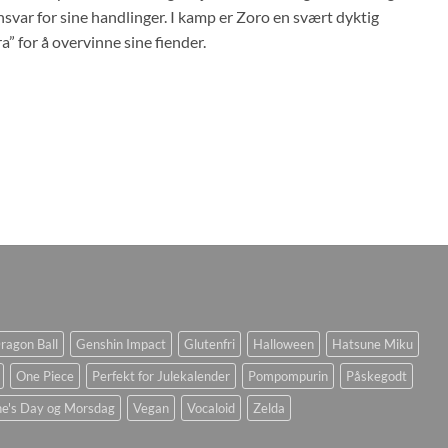
nsvar for sine handlinger. I kamp er Zoro en svært dyktig
” for å overvinne sine fiender.
ragon Ball
Genshin Impact
Glutenfri
Halloween
Hatsune Miku
One Piece
Perfekt for Julekalender
Pompompurin
Påskegodt
ne's Day og Morsdag
Vegan
Vocaloid
Zelda