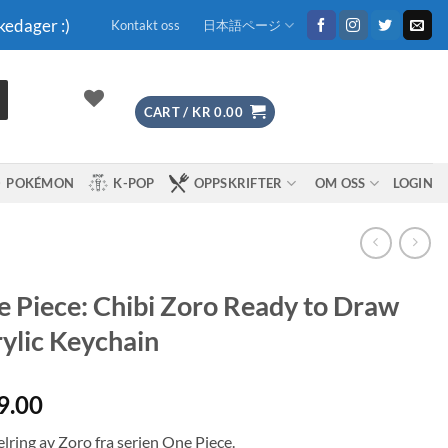
kedager :)
Kontakt oss
日本語ページ
CART /
KR
0.00
POKÉMON
K-POP
OPPSKRIFTER
OM OSS
LOGIN
 Piece: Chibi Zoro Ready to Draw
ylic Keychain
9.00
lring av Zoro fra serien One Piece.