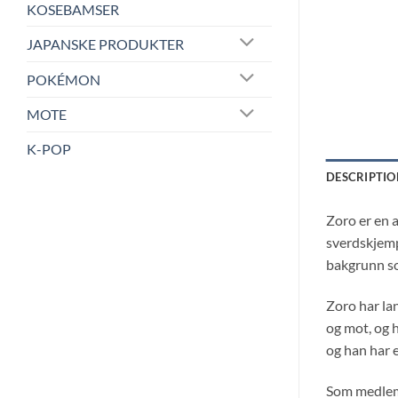
KOSEBAMSER
JAPANSKE PRODUKTER
POKÉMON
MOTE
K-POP
DESCRIPTIO
Zoro er en 
sverdskjemp
bakgrunn so
Zoro har lan
og mot, og h
og han har e
Som medlem 