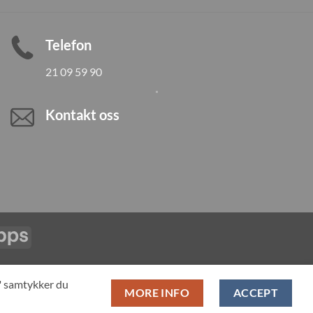
Telefon
21 09 59 90
Kontakt oss
Vipps
LL PRODUCTS
T" samtykker du
MORE INFO
ACCEPT
pan-