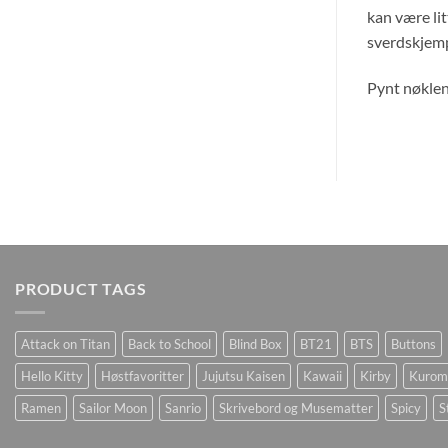
kan være lit
sverdskjemp
Pynt nøklen
PRODUCT TAGS
Attack on Titan
Back to School
Blind Box
BT21
BTS
Buttons
Hello Kitty
Høstfavoritter
Jujutsu Kaisen
Kawaii
Kirby
Kurom
Ramen
Sailor Moon
Sanrio
Skrivebord og Musematter
Spicy
S