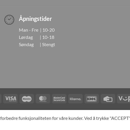
Åpningstider
Man - Fre | 10-20
Lørdag | 10-18
Søndag | Stengt
Visa
Visa
Maestro
MasterCard
MasterCard
Klarna
DanKort
Credit
Electron
2
Card
LINGER
KONTAKT OSS
OM OSS
SPESIALBESTILLING
MIN KONTO
A
og forbedre funksjonaliteten for våre kunder. Ved å trykke "ACCEP
yright 2026 ©
Neo Tokyo by Neo Tokyo Norway AS -With Love from Ja