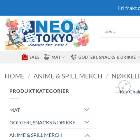
Skip
Fri frakt
to
content
Products
search
SALG
MAT
GODTERI, SNACKS & DRIKKE
HOME
/
ANIME & SPILL MERCH
/
NØKKEL
PRODUKTKATEGORIER
MAT
GODTERI, SNACKS & DRIKKE
ANIME & SPILL MERCH