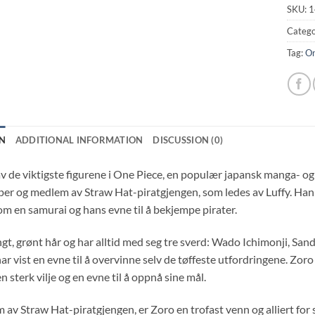
SKU:
1
Catego
Tag:
On
N
ADDITIONAL INFORMATION
DISCUSSION (0)
av de viktigste figurene i One Piece, en populær japansk manga- og
er og medlem av Straw Hat-piratgjengen, som ledes av Luffy. Han 
m en samurai og hans evne til å bekjempe pirater.
gt, grønt hår og har alltid med seg tre sverd: Wado Ichimonji, Sand
ar vist en evne til å overvinne selv de tøffeste utfordringene. Zoro 
n sterk vilje og en evne til å oppnå sine mål.
av Straw Hat-piratgjengen, er Zoro en trofast venn og alliert for 