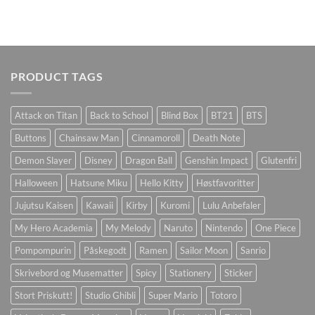
PRODUCT TAGS
Attack on Titan
Back to School
Blind Box
BT21
BTS
Buttons
Chainsaw Man
Cinnamoroll
Death Note
Demon Slayer
Disney
Dragon Ball
Genshin Impact
Glutenfri
Halloween
Hatsune Miku
Hello Kitty
Høstfavoritter
Jujutsu Kaisen
Kawaii
Kirby
Kuromi
Lulu Anbefaler
My Hero Academia
My Melody
Naruto
Nintendo
One Piece
Pompompurin
Påskegodt
Ramen
Sailor Moon
Sanrio
Skrivebord og Musematter
Spicy
Stationery
Sticker
Stort Priskutt!
Studio Ghibli
Super Mario
Totoro