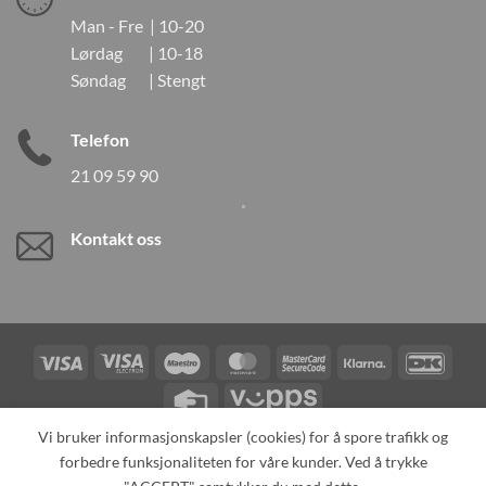
Man - Fre | 10-20
Lørdag | 10-18
Søndag | Stengt
Telefon
21 09 59 90
Kontakt oss
Visa
Visa
Maestro
MasterCard
MasterCard
Klarna
DanK
Electron
2
Credit
Vipps
Card
Vi bruker informasjonskapsler (cookies) for å spore trafikk og
forbedre funksjonaliteten for våre kunder. Ved å trykke
TILBAKEKALLINGER
KONTAKT OSS
OM OSS
SPESIALBESTILLING
MIN KONTO
ALL PRODUCTS