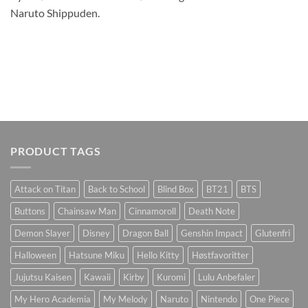
Naruto Shippuden.
PRODUCT TAGS
Attack on Titan
Back to School
Blind Box
BT21
BTS
Buttons
Chainsaw Man
Cinnamoroll
Death Note
Demon Slayer
Disney
Dragon Ball
Genshin Impact
Glutenfri
Halloween
Hatsune Miku
Hello Kitty
Høstfavoritter
Jujutsu Kaisen
Kawaii
Kirby
Kuromi
Lulu Anbefaler
My Hero Academia
My Melody
Naruto
Nintendo
One Piece