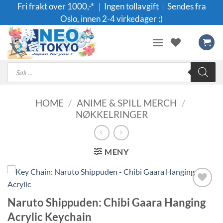
Skip
Fri frakt over 1000,-* ｜Ingen tollavgift｜Sendes fra
to
Oslo, innen 2-4 virkedager :)
content
Products
search
HOME
/
ANIME & SPILL MERCH
/
NØKKELRINGER
MENY
Legg til i
Naruto Shippuden: Chibi Gaara Hanging
ønskeliste
Acrylic Keychain