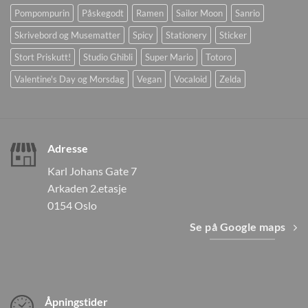
Pompompurin
Påskegodt
Ramen
Sailor Moon
Sanrio
Skrivebord og Musematter
Spicy
Stationery
Sticker
Stort Priskutt!
Studio Ghibli
Super Mario
Totoro
Valentine's Day og Morsdag
Vegan
Vocaloid
Zelda
Adresse
Karl Johans Gate 7
Arkaden 2.etasje
0154 Oslo
Se på Google maps
Åpningstider