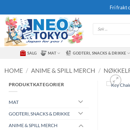
Skip
Fri frakt
to
content
Products
search
SALG
MAT
GODTERI, SNACKS & DRIKKE
HOME
/
ANIME & SPILL MERCH
/
NØKKEL
PRODUKTKATEGORIER
MAT
GODTERI, SNACKS & DRIKKE
ANIME & SPILL MERCH