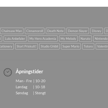
Chainsaw Man
Cinnamoroll
Death Note
Demon Slayer
Disney
D
i
Lulu Anbefaler
My Hero Academia
My Melody
Naruto
Nintendo
tationery
Stort Priskutt!
Studio Ghibli
Super Mario
Totoro
Valenti
Åpningstider
Man - Fre | 10-20
Lørdag | 10-18
Søndag | Stengt