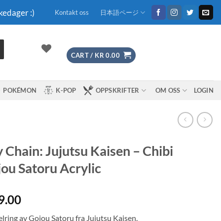
kedager :)
Kontakt oss
日本語ページ
CART /
KR
0.00
POKÉMON
K-POP
OPPSKRIFTER
OM OSS
LOGIN
 Chain: Jujutsu Kaisen – Chibi
ou Satoru Acrylic
9.00
lring av Gojou Satoru fra Jujutsu Kaisen.