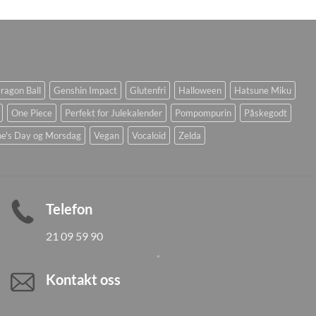
ragon Ball
Genshin Impact
Glutenfri
Halloween
Hatsune Miku
One Piece
Perfekt for Julekalender
Pompompurin
Påskegodt
ne's Day og Morsdag
Vegan
Vocaloid
Zelda
Telefon
21 09 59 90
Kontakt oss