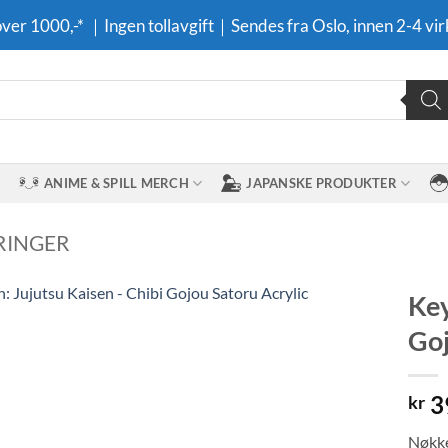
 over 1000,-* ｜Ingen tollavgift｜Sendes fra Oslo, innen 2-4 vir
ANIME & SPILL MERCH
JAPANSKE PRODUKTER
RINGER
Key
Goj
Legg til i
ønskeliste
3
kr
Nøkke