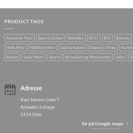
PRODUCT TAGS
Attack on Titan
Back to School
Blind Box
BT21
BTS
Buttons
Hello Kitty
Høstfavoritter
Jujutsu Kaisen
Kawaii
Kirby
Kurom
Ramen
Sailor Moon
Sanrio
Skrivebord og Musematter
Spicy
S
Adresse
Karl Johans Gate 7
Arkaden 2.etasje
0154 Oslo
Se på Google maps