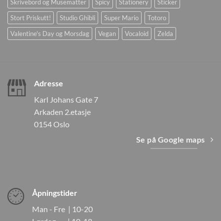
Skrivebord og Musematter
Spicy
Stationery
Sticker
Stort Priskutt!
Studio Ghibli
Super Mario
Totoro
Valentine's Day og Morsdag
Vegan
Vocaloid
Zelda
Adresse
Karl Johans Gate 7
Arkaden 2.etasje
0154 Oslo
Se på Google maps
Åpningstider
Man - Fre | 10-20