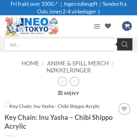
Skip
Fri frakt over 1000,-* ｜Ingen tollavgift｜Sendes fra
to
Oslo, innen 2-4 virkedager :)
content
Products
search
HOME
/
ANIME & SPILL MERCH
/
NØKKELRINGER
MENY
Key Chain: Inu Yasha – Chibi Shippo
Legg til i
Acrylic
ønskeliste