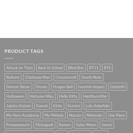
PRODUCT TAGS
Attack on Titan
Back to School
Blind Box
BT21
BTS
Buttons
Chainsaw Man
Cinnamoroll
Death Note
Demon Slayer
Disney
Dragon Ball
Genshin Impact
Glutenfri
Halloween
Hatsune Miku
Hello Kitty
Høstfavoritter
Jujutsu Kaisen
Kawaii
Kirby
Kuromi
Lulu Anbefaler
My Hero Academia
My Melody
Naruto
Nintendo
One Piece
Pompompurin
Påskegodt
Ramen
Sailor Moon
Sanrio