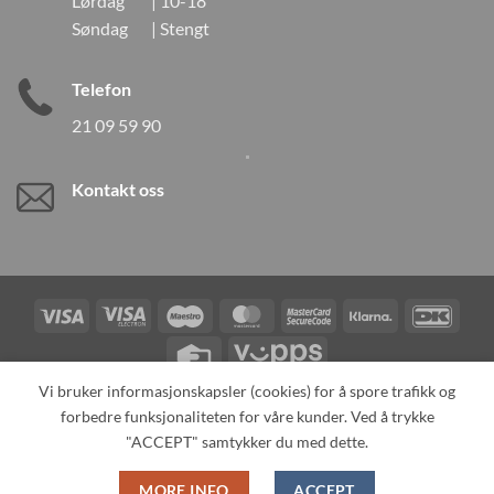
Lørdag | 10-18
Søndag | Stengt
Telefon
21 09 59 90
Kontakt oss
Visa
Visa
Maestro
MasterCard
MasterCard
Klarna
DanK
Electron
2
Credit
Vipps
Card
Vi bruker informasjonskapsler (cookies) for å spore trafikk og
forbedre funksjonaliteten for våre kunder. Ved å trykke
TILBAKEKALLINGER
KONTAKT OSS
OM OSS
SPESIALBESTILLING
MIN KONTO
ALL PRODUCTS
"ACCEPT" samtykker du med dette.
Copyright 2026 ©
Neo Tokyo by Neo Tokyo Norway AS -With Love
MORE INFO
ACCEPT