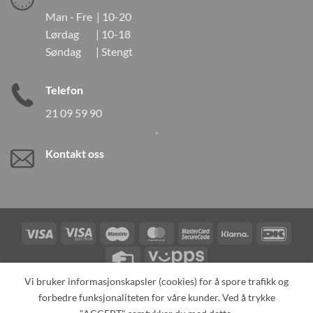
Man - Fre | 10-20
Lørdag | 10-18
Søndag | Stengt
Telefon
21 09 59 90
Kontakt oss
Visa
Visa
Maestro
MasterCard
MasterCard
Klarna
DanK
Electron
2
Credit
Vipps
Card
Vi bruker informasjonskapsler (cookies) for å spore trafikk og
forbedre funksjonaliteten for våre kunder. Ved å trykke
TILBAKEKALLINGER
KONTAKT OSS
OM OSS
SPESIALBESTILLING
MIN KONTO
ALL PRODUCTS