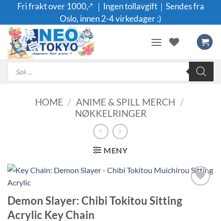
Skip
Fri frakt over 1000,-* ｜Ingen tollavgift｜Sendes fra
to
Oslo, innen 2-4 virkedager :)
content
Products
search
HOME
/
ANIME & SPILL MERCH
/
NØKKELRINGER
MENY
Legg til i
Demon Slayer: Chibi Tokitou Sitting
ønskeliste
Acrylic Key Chain