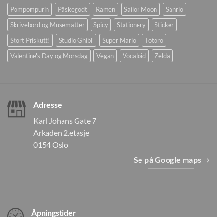
Pompompurin
Påskegodt
Ramen
Sailor Moon
Sanrio
Skrivebord og Musematter
Spicy
Stationery
Sticker
Stort Priskutt!
Studio Ghibli
Super Mario
Totoro
Valentine's Day og Morsdag
Vegan
Vocaloid
Zelda
Adresse
Karl Johans Gate 7
Arkaden 2.etasje
0154 Oslo
Se på Google maps
Åpningstider