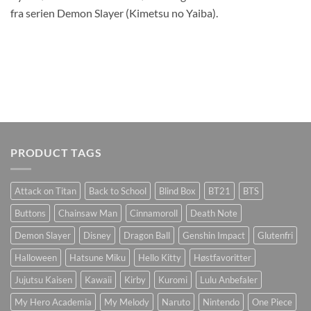
fra serien Demon Slayer (Kimetsu no Yaiba).
PRODUCT TAGS
Attack on Titan
Back to School
Blind Box
BT21
BTS
Buttons
Chainsaw Man
Cinnamoroll
Death Note
Demon Slayer
Disney
Dragon Ball
Genshin Impact
Glutenfri
Halloween
Hatsune Miku
Hello Kitty
Høstfavoritter
Jujutsu Kaisen
Kawaii
Kirby
Kuromi
Lulu Anbefaler
My Hero Academia
My Melody
Naruto
Nintendo
One Piece