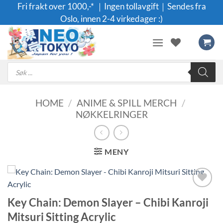
Skip
Fri frakt over 1000,-* ｜Ingen tollavgift｜Sendes fra
to
Oslo, innen 2-4 virkedager :)
content
Products
search
HOME
/
ANIME & SPILL MERCH
/
NØKKELRINGER
MENY
Legg til i
Key Chain: Demon Slayer – Chibi Kanroji
ønskeliste
Mitsuri Sitting Acrylic