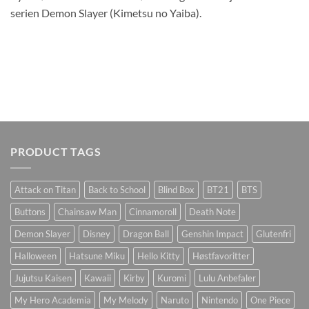
serien Demon Slayer (Kimetsu no Yaiba).
PRODUCT TAGS
Attack on Titan
Back to School
Blind Box
BT21
BTS
Buttons
Chainsaw Man
Cinnamoroll
Death Note
Demon Slayer
Disney
Dragon Ball
Genshin Impact
Glutenfri
Halloween
Hatsune Miku
Hello Kitty
Høstfavoritter
Jujutsu Kaisen
Kawaii
Kirby
Kuromi
Lulu Anbefaler
My Hero Academia
My Melody
Naruto
Nintendo
One Piece