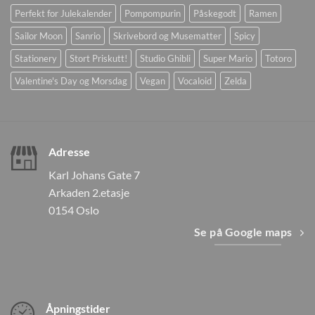
Perfekt for Julekalender
Pompompurin
Påskegodt
Ramen
Sailor Moon
Sanrio
Skrivebord og Musematter
Spicy
Stationery
Stort Priskutt!
Studio Ghibli
Super Mario
Totoro
Valentine's Day og Morsdag
Vegan
Vocaloid
Zelda
Adresse
Karl Johans Gate 7
Arkaden 2.etasje
0154 Oslo
Se på Google maps
Åpningstider