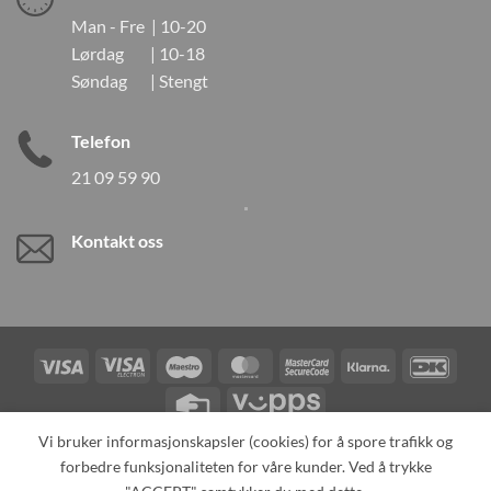
Man - Fre | 10-20
Lørdag | 10-18
Søndag | Stengt
Telefon
21 09 59 90
Kontakt oss
Visa
Visa
Maestro
MasterCard
MasterCard
Klarna
DanK
Electron
2
Credit
Vipps
Card
Vi bruker informasjonskapsler (cookies) for å spore trafikk og
forbedre funksjonaliteten for våre kunder. Ved å trykke
TILBAKEKALLINGER
KONTAKT OSS
OM OSS
SPESIALBESTILLING
MIN KONTO
ALL PRODUCTS