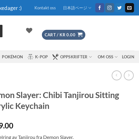
kedager :)
Kontakt oss
日本語ページ
CART /
KR
0.00
POKÉMON
K-POP
OPPSKRIFTER
OM OSS
LOGIN
on Slayer: Chibi Tanjirou Sitting
ylic Keychain
9.00
lring av Tanjirou fra Demon Slayer.