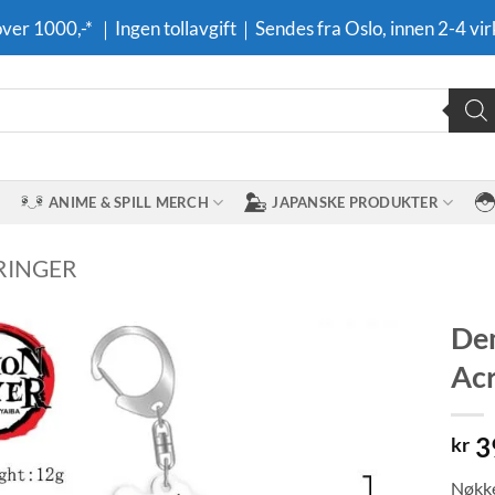
 over 1000,-* ｜Ingen tollavgift｜Sendes fra Oslo, innen 2-4 vir
ANIME & SPILL MERCH
JAPANSKE PRODUKTER
RINGER
Dem
Acr
Legg til i
ønskeliste
3
kr
Nøkke