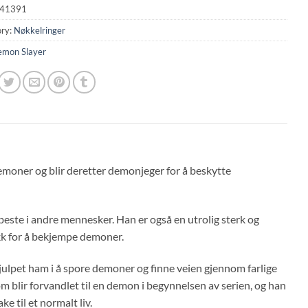
41391
ry:
Nøkkelringer
mon Slayer
emoner og blir deretter demonjeger for å beskytte
 beste i andre mennesker. Han er også en utrolig sterk og
ikk for å bekjempe demoner.
r hjulpet ham i å spore demoner og finne veien gjennom farlige
om blir forvandlet til en demon i begynnelsen av serien, og han
e til et normalt liv.