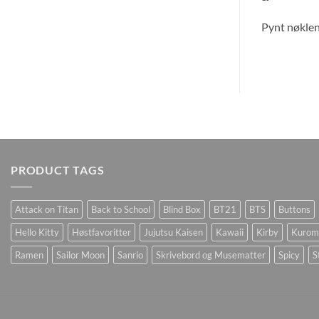
Pynt nøklen
PRODUCT TAGS
Attack on Titan
Back to School
Blind Box
BT21
BTS
Buttons
Hello Kitty
Høstfavoritter
Jujutsu Kaisen
Kawaii
Kirby
Kurom
Ramen
Sailor Moon
Sanrio
Skrivebord og Musematter
Spicy
S