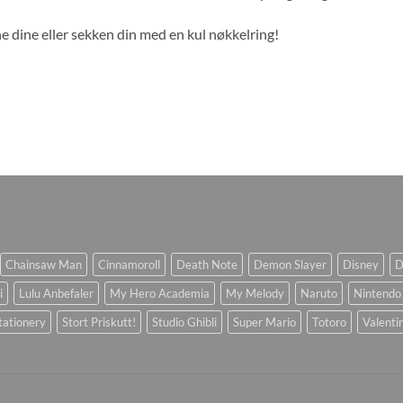
e dine eller sekken din med en kul nøkkelring!
Chainsaw Man
Cinnamoroll
Death Note
Demon Slayer
Disney
D
i
Lulu Anbefaler
My Hero Academia
My Melody
Naruto
Nintendo
tationery
Stort Priskutt!
Studio Ghibli
Super Mario
Totoro
Valenti