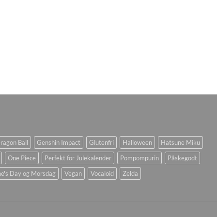
ragon Ball
Genshin Impact
Glutenfri
Halloween
Hatsune Miku
One Piece
Perfekt for Julekalender
Pompompurin
Påskegodt
ne's Day og Morsdag
Vegan
Vocaloid
Zelda