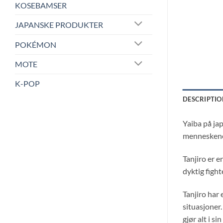
KOSEBAMSER
JAPANSKE PRODUKTER
POKÉMON
MOTE
K-POP
DESCRIPTIO
Yaiba på ja
menneskene
Tanjiro er e
dyktig figh
Tanjiro har 
situasjoner.
gjør alt i s