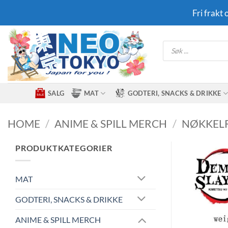
Skip
Fri frakt
to
content
Products
search
SALG
MAT
GODTERI, SNACKS & DRIKKE
HOME
/
ANIME & SPILL MERCH
/
NØKKEL
PRODUKTKATEGORIER
MAT
GODTERI, SNACKS & DRIKKE
ANIME & SPILL MERCH