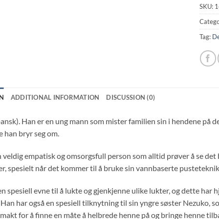
SKU:
1
Catego
Tag:
De
N
ADDITIONAL INFORMATION
DISCUSSION (0)
pansk). Han er en ung mann som mister familien sin i hendene på d
 han bryr seg om.
n veldig empatisk og omsorgsfull person som alltid prøver å se det
ter, spesielt når det kommer til å bruke sin vannbaserte pustetekn
en spesiell evne til å lukte og gjenkjenne ulike lukter, og dette ha
 Han har også en spesiell tilknytning til sin yngre søster Nezuko, s
in makt for å finne en måte å helbrede henne på og bringe henne tilbak