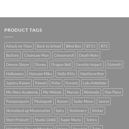
PRODUCT TAGS
Attack on Titan
Back to School
Blind Box
BT21
BTS
Buttons
Chainsaw Man
Cinnamoroll
Death Note
Demon Slayer
Disney
Dragon Ball
Genshin Impact
Glutenfri
Halloween
Hatsune Miku
Hello Kitty
Høstfavoritter
Jujutsu Kaisen
Kawaii
Kirby
Kuromi
Lulu Anbefaler
My Hero Academia
My Melody
Naruto
Nintendo
One Piece
Pompompurin
Påskegodt
Ramen
Sailor Moon
Sanrio
Skrivebord og Musematter
Spicy
Stationery
Sticker
Stort Priskutt!
Studio Ghibli
Super Mario
Totoro
Valentine's Day og Morsdag
Vegan
Vocaloid
Zelda