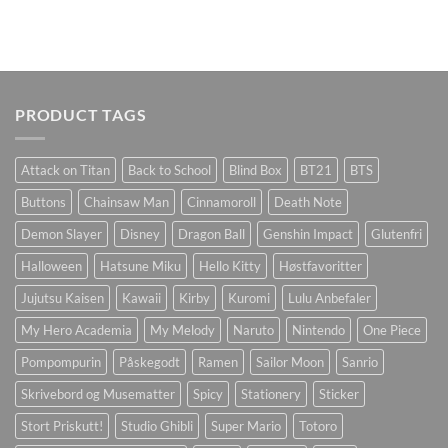
PRODUCT TAGS
Attack on Titan
Back to School
Blind Box
BT21
BTS
Buttons
Chainsaw Man
Cinnamoroll
Death Note
Demon Slayer
Disney
Dragon Ball
Genshin Impact
Glutenfri
Halloween
Hatsune Miku
Hello Kitty
Høstfavoritter
Jujutsu Kaisen
Kawaii
Kirby
Kuromi
Lulu Anbefaler
My Hero Academia
My Melody
Naruto
Nintendo
One Piece
Pompompurin
Påskegodt
Ramen
Sailor Moon
Sanrio
Skrivebord og Musematter
Spicy
Stationery
Sticker
Stort Priskutt!
Studio Ghibli
Super Mario
Totoro