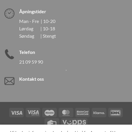
Åpningstider
Man - Fre | 10-20
Lørdag | 10-18
Søndag | Stengt
Telefon
21 09 59 90
Kontakt oss
Visa
Visa
Maestro
MasterCard
MasterCard
Klarna
DanK
Electron
2
Credit
Vipps
Card