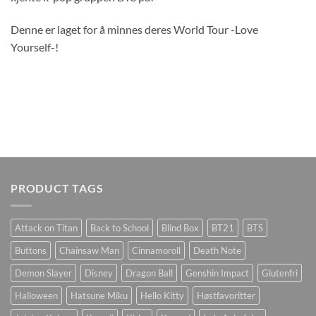
Denne er laget for å minnes deres World Tour -Love
Yourself-!
PRODUCT TAGS
Attack on Titan
Back to School
Blind Box
BT21
BTS
Buttons
Chainsaw Man
Cinnamoroll
Death Note
Demon Slayer
Disney
Dragon Ball
Genshin Impact
Glutenfri
Halloween
Hatsune Miku
Hello Kitty
Høstfavoritter