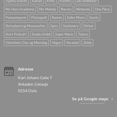
Jujutsu Kaisen
Kawaii
Kirby
Kuromi
Lulu Anbefaler
My Hero Academia
My Melody
Naruto
Nintendo
One Piece
Pompompurin
Påskegodt
Ramen
Sailor Moon
Sanrio
Skrivebord og Musematter
Spicy
Stationery
Sticker
Stort Priskutt!
Studio Ghibli
Super Mario
Totoro
Valentine's Day og Morsdag
Vegan
Vocaloid
Zelda
Adresse
Karl Johans Gate 7
Arkaden 2.etasje
0154 Oslo
Se på Google maps