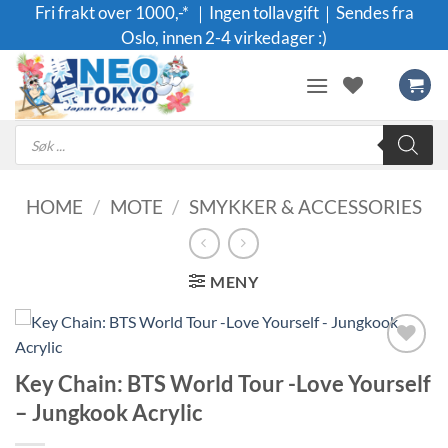
Skip
Fri frakt over 1000,-* ｜Ingen tollavgift｜Sendes fra
to
Oslo, innen 2-4 virkedager :)
content
Products
search
HOME
/
MOTE
/
SMYKKER & ACCESSORIES
MENY
Legg til i
Key Chain: BTS World Tour -Love Yourself
ønskeliste
– Jungkook Acrylic