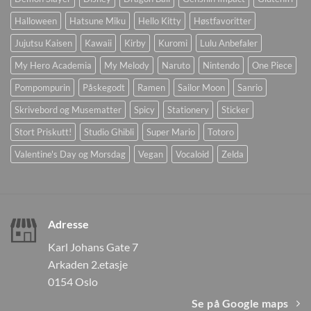
Halloween
Hatsune Miku
Hello Kitty
Høstfavoritter
Jujutsu Kaisen
Kawaii
Kirby
Kuromi
Lulu Anbefaler
My Hero Academia
My Melody
Naruto
Nintendo
One Piece
Pompompurin
Påskegodt
Ramen
Sailor Moon
Sanrio
Skrivebord og Musematter
Spicy
Stationery
Sticker
Stort Priskutt!
Studio Ghibli
Super Mario
Totoro
Valentine's Day og Morsdag
Vegan
Vocaloid
Zelda
Adresse
Karl Johans Gate 7
Arkaden 2.etasje
0154 Oslo
Se på Google maps