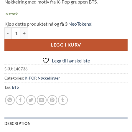
Nøkkelring med motiv fra K-Pop gruppen BTS.
In stock
Kjøp dette produktet nå og få
3
NeoTokens!
BTS: Concert Light Stick, Logo & ARMY Arylic Keychain quantity
LEGG I KURV
Legg til i ønskeliste
SKU:
140736
Categories:
K-POP
,
Nøkkelringer
Tag:
BTS
DESCRIPTION