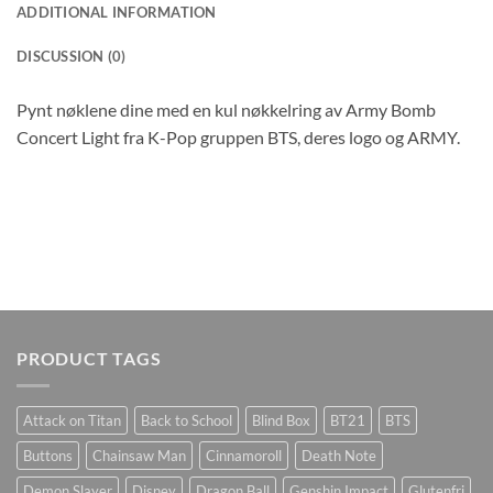
ADDITIONAL INFORMATION
DISCUSSION (0)
Pynt nøklene dine med en kul nøkkelring av Army Bomb
Concert Light fra K-Pop gruppen BTS, deres logo og ARMY.
PRODUCT TAGS
Attack on Titan
Back to School
Blind Box
BT21
BTS
Buttons
Chainsaw Man
Cinnamoroll
Death Note
Demon Slayer
Disney
Dragon Ball
Genshin Impact
Glutenfri