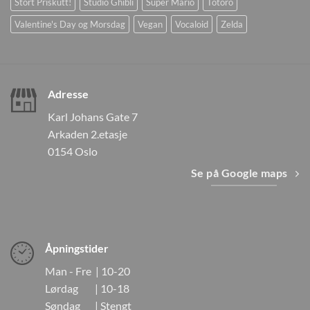
Stort Priskutt!
Studio Ghibli
Super Mario
Totoro
Valentine's Day og Morsdag
Vegan
Vocaloid
Zelda
Adresse
Karl Johans Gate 7
Arkaden 2.etasje
0154 Oslo
Se på Google maps
Åpningstider
Man - Fre | 10-20
Lørdag | 10-18
Søndag | Stengt