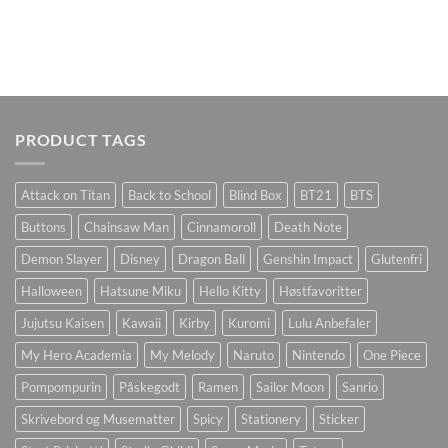
PRODUCT TAGS
Attack on Titan
Back to School
Blind Box
BT21
BTS
Buttons
Chainsaw Man
Cinnamoroll
Death Note
Demon Slayer
Disney
Dragon Ball
Genshin Impact
Glutenfri
Halloween
Hatsune Miku
Hello Kitty
Høstfavoritter
Jujutsu Kaisen
Kawaii
Kirby
Kuromi
Lulu Anbefaler
My Hero Academia
My Melody
Naruto
Nintendo
One Piece
Pompompurin
Påskegodt
Ramen
Sailor Moon
Sanrio
Skrivebord og Musematter
Spicy
Stationery
Sticker