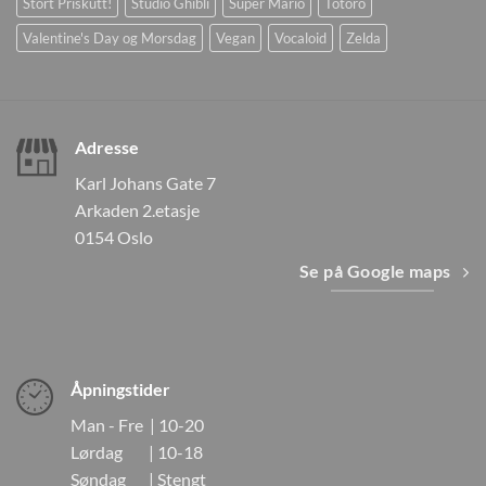
Stort Priskutt!
Studio Ghibli
Super Mario
Totoro
Valentine's Day og Morsdag
Vegan
Vocaloid
Zelda
Adresse
Karl Johans Gate 7
Arkaden 2.etasje
0154 Oslo
Se på Google maps
Åpningstider
Man - Fre | 10-20
Lørdag | 10-18
Søndag | Stengt