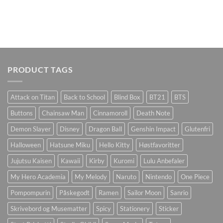
PRODUCT TAGS
Attack on Titan
Back to School
Blind Box
BT21
BTS
Buttons
Chainsaw Man
Cinnamoroll
Death Note
Demon Slayer
Disney
Dragon Ball
Genshin Impact
Glutenfri
Halloween
Hatsune Miku
Hello Kitty
Høstfavoritter
Jujutsu Kaisen
Kawaii
Kirby
Kuromi
Lulu Anbefaler
My Hero Academia
My Melody
Naruto
Nintendo
One Piece
Pompompurin
Påskegodt
Ramen
Sailor Moon
Sanrio
Skrivebord og Musematter
Spicy
Stationery
Sticker