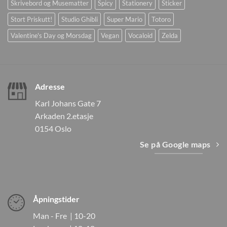
Skrivebord og Musematter
Spicy
Stationery
Sticker
Stort Priskutt!
Studio Ghibli
Super Mario
Totoro
Valentine's Day og Morsdag
Vegan
Vocaloid
Zelda
Adresse
Karl Johans Gate 7
Arkaden 2.etasje
0154 Oslo
Se på Google maps
Åpningstider
Man - Fre | 10-20