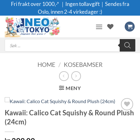
Skip
Fri frakt over 1000,-* ｜Ingen tollavgift｜Sendes fra
to
Oslo, innen 2-4 virkedager :)
content
Products
search
HOME
/
KOSEBAMSER
MENY
Kawaii: Calico Cat Squishy & Round Plush
Legg til i
(24cm)
ønskeliste