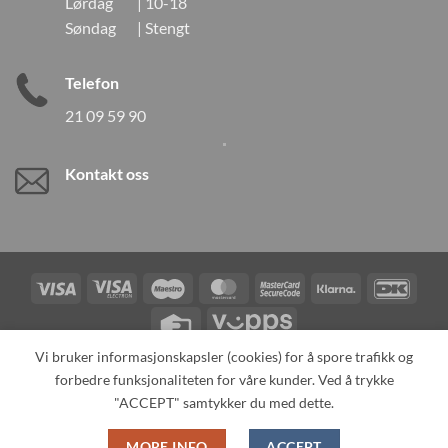
Lørdag | 10-18
Søndag | Stengt
Telefon
21 09 59 90
Kontakt oss
Visa
Visa
Maestro
MasterCard
MasterCard
Klarna
DanK
Electron
2
Credit
Vipps
Card
Vi bruker informasjonskapsler (cookies) for å spore trafikk og
forbedre funksjonaliteten for våre kunder. Ved å trykke
TILBAKEKALLINGER
KONTAKT OSS
OM OSS
SPESIALBESTILLING
MIN KONTO
ALL PRODUCTS
"ACCEPT" samtykker du med dette.
Copyright 2026 ©
Neo Tokyo by Neo Tokyo Norway AS -With Love
MORE INFO
ACCEPT