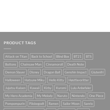
PRODUCT TAGS
Attack on Titan
Back to School
Blind Box
BT21
BTS
Buttons
Chainsaw Man
Cinnamoroll
Death Note
Demon Slayer
Disney
Dragon Ball
Genshin Impact
Glutenfri
Halloween
Hatsune Miku
Hello Kitty
Høstfavoritter
Jujutsu Kaisen
Kawaii
Kirby
Kuromi
Lulu Anbefaler
My Hero Academia
My Melody
Naruto
Nintendo
One Piece
Pompompurin
Påskegodt
Ramen
Sailor Moon
Sanrio