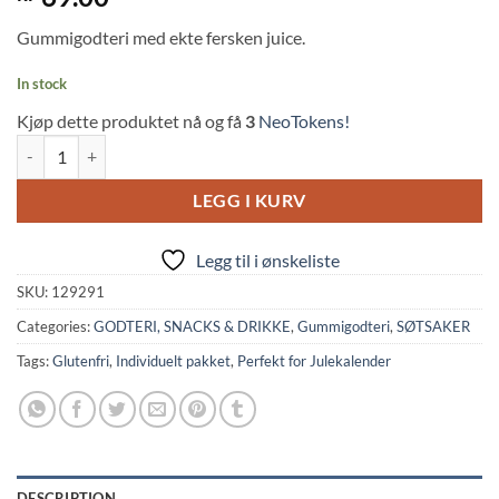
out of 5
based on
Gummigodteri med ekte fersken juice.
customer
ratings
In stock
Kjøp dette produktet nå og få
3
NeoTokens!
Frutia Gummy: Peach (107g, Kasugai Seika) quantity
LEGG I KURV
Legg til i ønskeliste
SKU:
129291
Categories:
GODTERI, SNACKS & DRIKKE
,
Gummigodteri
,
SØTSAKER
Tags:
Glutenfri
,
Individuelt pakket
,
Perfekt for Julekalender
DESCRIPTION