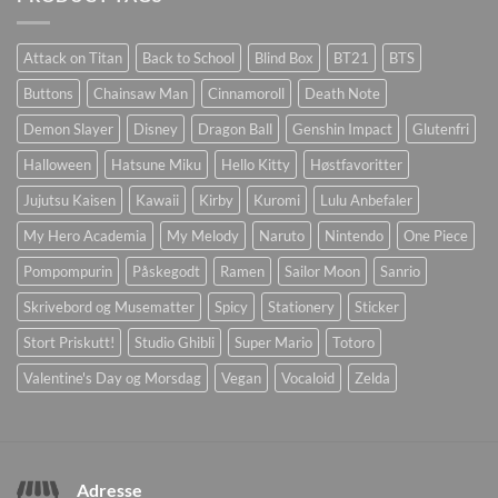
Attack on Titan
Back to School
Blind Box
BT21
BTS
Buttons
Chainsaw Man
Cinnamoroll
Death Note
Demon Slayer
Disney
Dragon Ball
Genshin Impact
Glutenfri
Halloween
Hatsune Miku
Hello Kitty
Høstfavoritter
Jujutsu Kaisen
Kawaii
Kirby
Kuromi
Lulu Anbefaler
My Hero Academia
My Melody
Naruto
Nintendo
One Piece
Pompompurin
Påskegodt
Ramen
Sailor Moon
Sanrio
Skrivebord og Musematter
Spicy
Stationery
Sticker
Stort Priskutt!
Studio Ghibli
Super Mario
Totoro
Valentine's Day og Morsdag
Vegan
Vocaloid
Zelda
Adresse