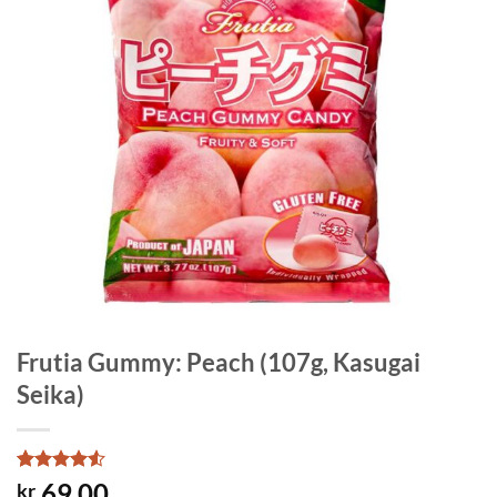
Frutia Gummy: Peach (107g, Kasugai
Seika)
Rated
4
4.5
69.00
kr