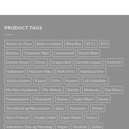
PRODUCT TAGS
Attack on Titan
Back to School
Blind Box
BT21
BTS
Buttons
Chainsaw Man
Cinnamoroll
Death Note
Demon Slayer
Disney
Dragon Ball
Genshin Impact
Glutenfri
Halloween
Hatsune Miku
Hello Kitty
Høstfavoritter
Jujutsu Kaisen
Kawaii
Kirby
Kuromi
Lulu Anbefaler
My Hero Academia
My Melody
Naruto
Nintendo
One Piece
Pompompurin
Påskegodt
Ramen
Sailor Moon
Sanrio
Skrivebord og Musematter
Spicy
Stationery
Sticker
Stort Priskutt!
Studio Ghibli
Super Mario
Totoro
Valentine's Day og Morsdag
Vegan
Vocaloid
Zelda