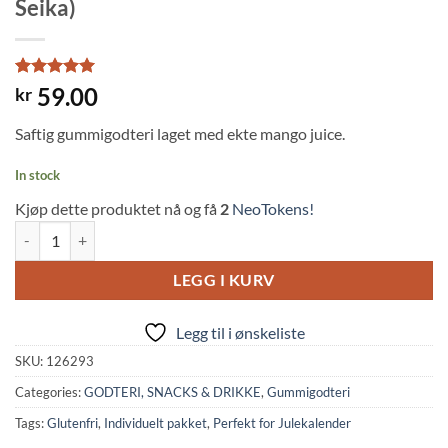
Seika)
Rated
1
5
59.00
kr
out of 5
based on
Saftig gummigodteri laget med ekte mango juice.
customer
rating
In stock
Kjøp dette produktet nå og få
2
NeoTokens!
Frutia Gummy: Mango (102g, Kasugai Seika) quantity
LEGG I KURV
Legg til i ønskeliste
SKU:
126293
Categories:
GODTERI, SNACKS & DRIKKE
,
Gummigodteri
Tags:
Glutenfri
,
Individuelt pakket
,
Perfekt for Julekalender