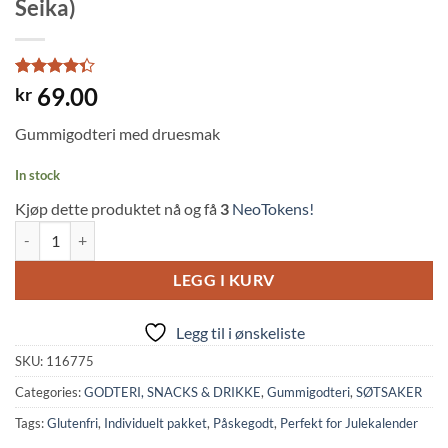
Seika)
Rated
3
69.00
kr
4.33
out
of 5
Gummigodteri med druesmak
based on
customer
ratings
In stock
Kjøp dette produktet nå og få
3
NeoTokens!
Frutia Gummy: Grape (107g, Kasugai Seika) quantity
LEGG I KURV
Legg til i ønskeliste
SKU:
116775
Categories:
GODTERI, SNACKS & DRIKKE
,
Gummigodteri
,
SØTSAKER
Tags:
Glutenfri
,
Individuelt pakket
,
Påskegodt
,
Perfekt for Julekalender