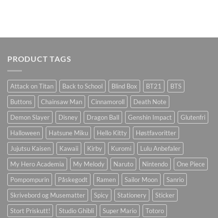
PRODUCT TAGS
Attack on Titan
Back to School
Blind Box
BT21
BTS
Buttons
Chainsaw Man
Cinnamoroll
Death Note
Demon Slayer
Disney
Dragon Ball
Genshin Impact
Glutenfri
Halloween
Hatsune Miku
Hello Kitty
Høstfavoritter
Jujutsu Kaisen
Kawaii
Kirby
Kuromi
Lulu Anbefaler
My Hero Academia
My Melody
Naruto
Nintendo
One Piece
Pompompurin
Påskegodt
Ramen
Sailor Moon
Sanrio
Skrivebord og Musematter
Spicy
Stationery
Sticker
Stort Priskutt!
Studio Ghibli
Super Mario
Totoro