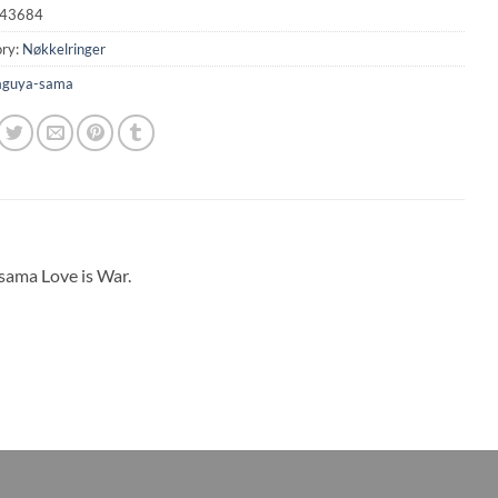
43684
ry:
Nøkkelringer
aguya-sama
sama Love is War.