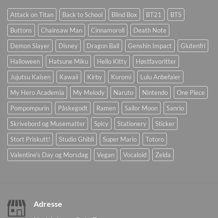
Attack on Titan
Back to School
Blind Box
BT21
BTS
Buttons
Chainsaw Man
Cinnamoroll
Death Note
Demon Slayer
Disney
Dragon Ball
Genshin Impact
Glutenfri
Halloween
Hatsune Miku
Hello Kitty
Høstfavoritter
Jujutsu Kaisen
Kawaii
Kirby
Kuromi
Lulu Anbefaler
My Hero Academia
My Melody
Naruto
Nintendo
One Piece
Pompompurin
Påskegodt
Ramen
Sailor Moon
Sanrio
Skrivebord og Musematter
Spicy
Stationery
Sticker
Stort Priskutt!
Studio Ghibli
Super Mario
Totoro
Valentine's Day og Morsdag
Vegan
Vocaloid
Zelda
Adresse