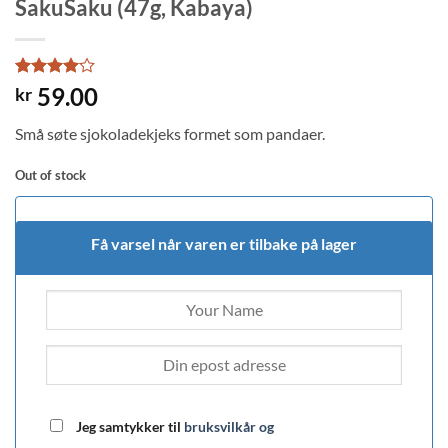
SakuSaku (47g, Kabaya)
Rated
2
4
59.00
kr
out of 5
based on
Små søte sjokoladekjeks formet som pandaer.
customer
ratings
Out of stock
Få varsel når varen er tilbake på lager
Jeg samtykker til
bruksvilkår og