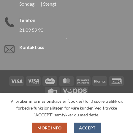
Søndag | Stengt
Telefon
21 09 59 90
Kontakt oss
Visa
Visa
Maestro
MasterCard
MasterCard
Klarna
DanK
Electron
2
Credit
Vipps
Card
Vi bruker informasjonskapsler (cookies) for å spore trafikk og
forbedre funksjonaliteten for våre kunder. Ved å trykke
TILBAKEKALLINGER
KONTAKT OSS
OM OSS
SPESIALBESTILLING
MIN KONTO
ALL PRODUCTS
"ACCEPT" samtykker du med dette.
Copyright 2026 ©
Neo Tokyo by Neo Tokyo Norway AS -With Love
MORE INFO
ACCEPT
from Japan-