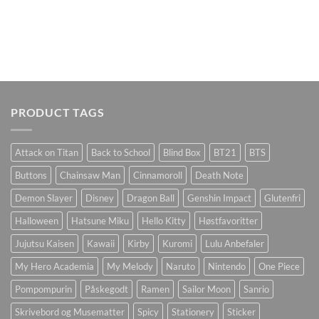
PRODUCT TAGS
Attack on Titan
Back to School
Blind Box
BT21
BTS
Buttons
Chainsaw Man
Cinnamoroll
Death Note
Demon Slayer
Disney
Dragon Ball
Genshin Impact
Glutenfri
Halloween
Hatsune Miku
Hello Kitty
Høstfavoritter
Jujutsu Kaisen
Kawaii
Kirby
Kuromi
Lulu Anbefaler
My Hero Academia
My Melody
Naruto
Nintendo
One Piece
Pompompurin
Påskegodt
Ramen
Sailor Moon
Sanrio
Skrivebord og Musematter
Spicy
Stationery
Sticker