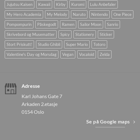
Jujutsu Kaisen
Kawaii
Kirby
Kuromi
Lulu Anbefaler
My Hero Academia
My Melody
Naruto
Nintendo
One Piece
Pompompurin
Påskegodt
Ramen
Sailor Moon
Sanrio
Skrivebord og Musematter
Spicy
Stationery
Sticker
Stort Priskutt!
Studio Ghibli
Super Mario
Totoro
Valentine's Day og Morsdag
Vegan
Vocaloid
Zelda
Adresse
Karl Johans Gate 7
Arkaden 2.etasje
0154 Oslo
Se på Google maps