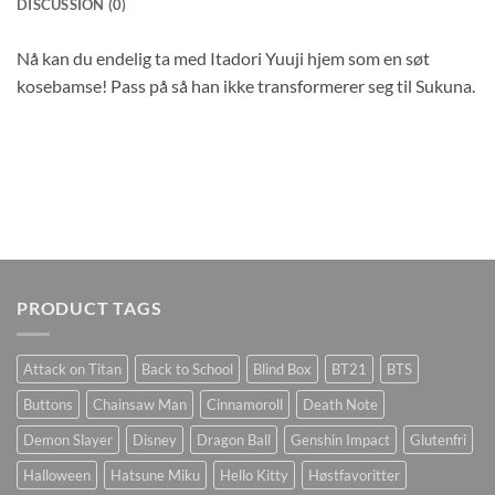
DISCUSSION (0)
Nå kan du endelig ta med Itadori Yuuji hjem som en søt
kosebamse! Pass på så han ikke transformerer seg til Sukuna.
PRODUCT TAGS
Attack on Titan
Back to School
Blind Box
BT21
BTS
Buttons
Chainsaw Man
Cinnamoroll
Death Note
Demon Slayer
Disney
Dragon Ball
Genshin Impact
Glutenfri
Halloween
Hatsune Miku
Hello Kitty
Høstfavoritter