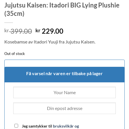
Jujutsu Kaisen: Itadori BIG Lying Plushie
(35cm)
Original
Current
399.00
229.00
kr
kr
price
price
Kosebamse av Itadori Yuuji fra Jujutsu Kaisen.
was:
is:
kr 399.00.
kr 229.00.
Out of stock
Få varsel når varen er tilbake på lager
Jeg samtykker til
bruksvilkår og