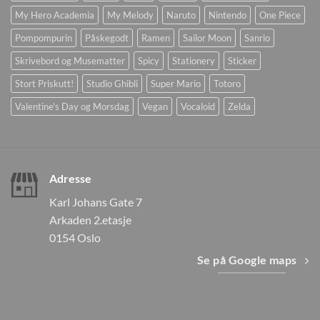
My Hero Academia
My Melody
Naruto
Nintendo
One Piece
Pompompurin
Påskegodt
Ramen
Sailor Moon
Sanrio
Skrivebord og Musematter
Spicy
Stationery
Sticker
Stort Priskutt!
Studio Ghibli
Super Mario
Totoro
Valentine's Day og Morsdag
Vegan
Vocaloid
Zelda
Adresse
Karl Johans Gate 7
Arkaden 2.etasje
0154 Oslo
Se på Google maps