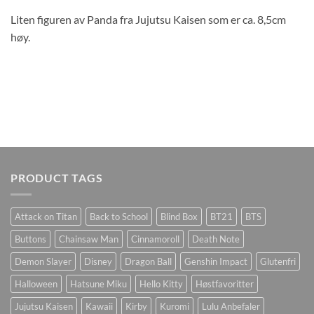
Liten figuren av Panda fra Jujutsu Kaisen som er ca. 8,5cm
høy.
PRODUCT TAGS
Attack on Titan
Back to School
Blind Box
BT21
BTS
Buttons
Chainsaw Man
Cinnamoroll
Death Note
Demon Slayer
Disney
Dragon Ball
Genshin Impact
Glutenfri
Halloween
Hatsune Miku
Hello Kitty
Høstfavoritter
Jujutsu Kaisen
Kawaii
Kirby
Kuromi
Lulu Anbefaler