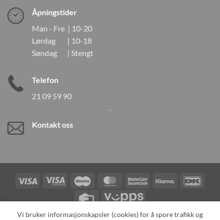
Åpningstider
Man - Fre | 10-20
Lørdag | 10-18
Søndag | Stengt
Telefon
21 09 59 90
Kontakt oss
Visa
Visa
Maestro
MasterCard
MasterCard
Klarna
DanK
Electron
2
Credit
Vipps
Card
Vi bruker informasjonskapsler (cookies) for å spore trafikk og