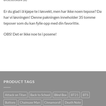
Er du glad i å kjøpe te i løsvekt, men har ikke noen tepose? Da
har vi løsningen! Denne pakningen inneholder 35 tomme
teposer som du kan fylle opp med din favoritte.
OBS! Det er ikke noe te i posene!
PRODUCT TAGS
Attack on Titan
Back to School
Blind Box
BT21
BTS
Buttons
Chainsaw Man
Cinnamoroll
Death Note