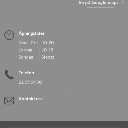
Se på Google maps
Åpningstider
Man - Fre | 10-20
Lørdag | 10-18
Søndag | Stengt
Telefon
21 09 59 90
Kontakt oss