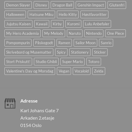
Demon Slayer
Disney
Dragon Ball
Genshin Impact
Glutenfri
Halloween
Hatsune Miku
Hello Kitty
Høstfavoritter
Jujutsu Kaisen
Kawaii
Kirby
Kuromi
Lulu Anbefaler
My Hero Academia
My Melody
Naruto
Nintendo
One Piece
Pompompurin
Påskegodt
Ramen
Sailor Moon
Sanrio
Skrivebord og Musematter
Spicy
Stationery
Sticker
Stort Priskutt!
Studio Ghibli
Super Mario
Totoro
Valentine's Day og Morsdag
Vegan
Vocaloid
Zelda
Adresse
Karl Johans Gate 7
Arkaden 2.etasje
0154 Oslo