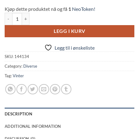
Kjøp dette produktet nå og få
1
NeoToken!
Japanese Tea Bags (35pcs, Kyowa) quantity
LEGG I KURV
Legg til i ønskeliste
SKU:
144134
Category:
Diverse
Tag:
Vinter
DESCRIPTION
ADDITIONAL INFORMATION
DISCUSSION (0)