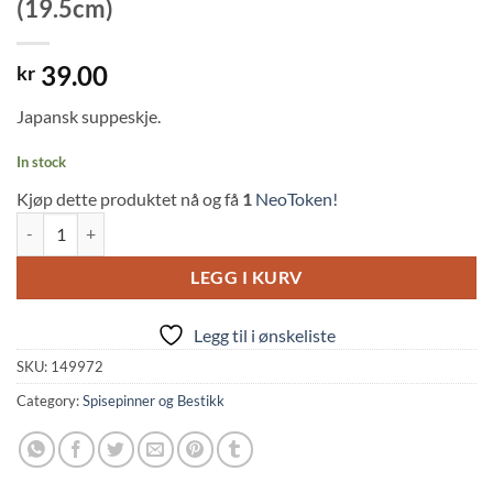
(19.5cm)
39.00
kr
Japansk suppeskje.
In stock
Kjøp dette produktet nå og få
1
NeoToken!
Japanese Spoon: Easy to Eat - Red (19.5cm) quantity
LEGG I KURV
Legg til i ønskeliste
SKU:
149972
Category:
Spisepinner og Bestikk