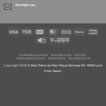
Kontakt oss
Visa
Visa
Maestro
MasterCard
MasterCard
Klarna
DanK
Electron
2
Credit
Vipps
Card
TILBAKEKALLINGER
KONTAKT OSS
OM OSS
SPESIALBESTILLING
MIN KONTO
ALL PRODUCTS
Copyright 2026 ©
Neo Tokyo by Neo Tokyo Norway AS -With Love
from Japan-