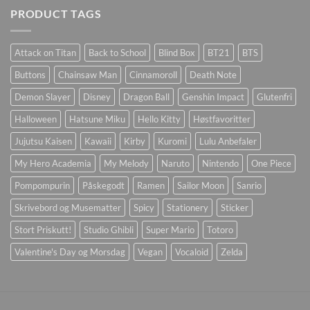
PRODUCT TAGS
Attack on Titan
Back to School
Blind Box
BT21
BTS
Buttons
Chainsaw Man
Cinnamoroll
Death Note
Demon Slayer
Disney
Dragon Ball
Genshin Impact
Glutenfri
Halloween
Hatsune Miku
Hello Kitty
Høstfavoritter
Jujutsu Kaisen
Kawaii
Kirby
Kuromi
Lulu Anbefaler
My Hero Academia
My Melody
Naruto
Nintendo
One Piece
Pompompurin
Påskegodt
Ramen
Sailor Moon
Sanrio
Skrivebord og Musematter
Spicy
Stationery
Sticker
Stort Priskutt!
Studio Ghibli
Super Mario
Totoro
Valentine's Day og Morsdag
Vegan
Vocaloid
Zelda