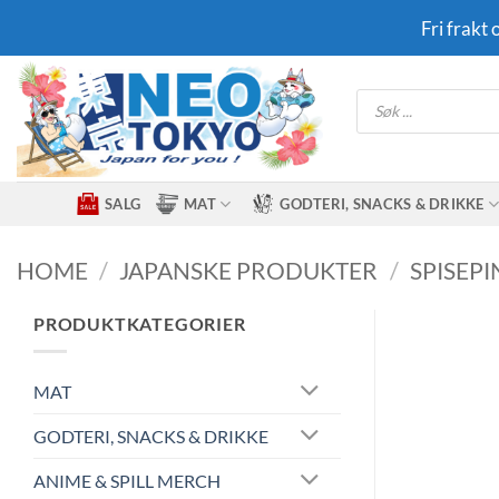
Skip
Fri frakt
to
content
Products
search
SALG
MAT
GODTERI, SNACKS & DRIKKE
HOME
/
JAPANSKE PRODUKTER
/
SPISEP
PRODUKTKATEGORIER
MAT
GODTERI, SNACKS & DRIKKE
ANIME & SPILL MERCH