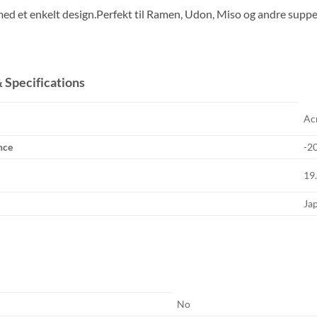
ed et enkelt design.Perfekt til Ramen, Udon, Miso og andre suppe
 Specifications
Ac
nce
-2
19
Ja
No