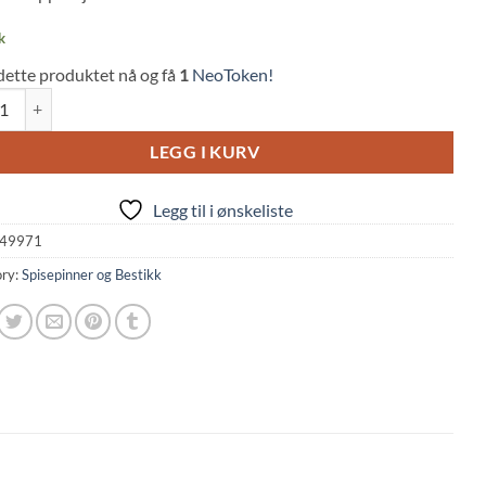
k
dette produktet nå og få
1
NeoToken!
se Spoon: Easy to Eat - Black (19.5cm) quantity
LEGG I KURV
Legg til i ønskeliste
49971
ry:
Spisepinner og Bestikk