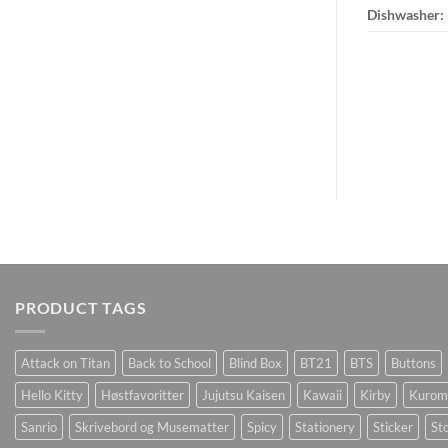
Dishwasher:
PRODUCT TAGS
Attack on Titan
Back to School
Blind Box
BT21
BTS
Buttons
Hello Kitty
Høstfavoritter
Jujutsu Kaisen
Kawaii
Kirby
Kurom
Sanrio
Skrivebord og Musematter
Spicy
Stationery
Sticker
Sto