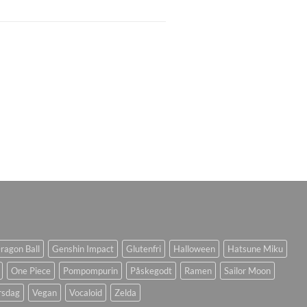
ragon Ball
Genshin Impact
Glutenfri
Halloween
Hatsune Miku
One Piece
Pompompurin
Påskegodt
Ramen
Sailor Moon
rsdag
Vegan
Vocaloid
Zelda