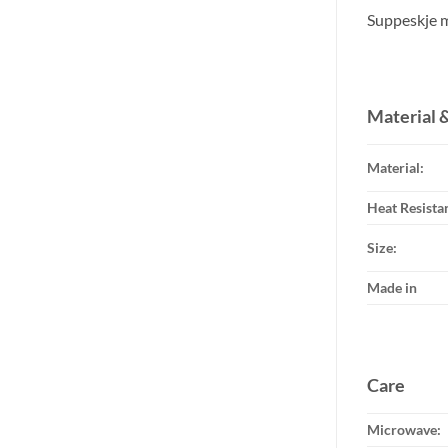
Suppeskje m
Material &
Material:
Heat Resista
Size:
Made in
Care
Microwave: