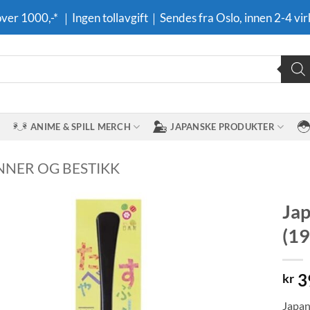
 over 1000,-* ｜Ingen tollavgift｜Sendes fra Oslo, innen 2-4 vir
ANIME & SPILL MERCH
JAPANSKE PRODUKTER
INNER OG BESTIKK
Jap
(19
Legg til i
ønskeliste
3
kr
Japan