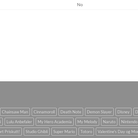
No
Chainsaw Man
Cinnamoroll
Death Note
Demon Slayer
Disney
D
i
Lulu Anbefaler
My Hero Academia
My Melody
Naruto
Nintendo
rt Priskutt!
Studio Ghibli
Super Mario
Totoro
Valentine's Day og Mo