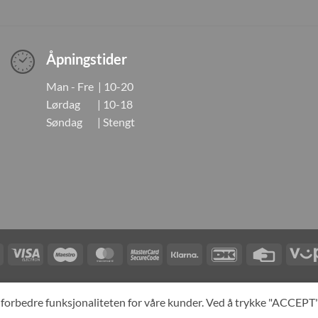
Åpningstider
Man - Fre | 10-20
Lørdag | 10-18
Søndag | Stengt
Visa
Visa
Maestro
MasterCard
MasterCard
Klarna
DanKort
Credit
Electron
2
Card
LINGER
KONTAKT OSS
OM OSS
SPESIALBESTILLING
MIN KONTO
A
og forbedre funksjonaliteten for våre kunder. Ved å trykke "ACCEP