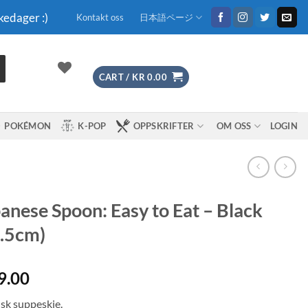
kedager :)
Kontakt oss
日本語ページ
CART /
KR
0.00
POKÉMON
K-POP
OPPSKRIFTER
OM OSS
LOGIN
anese Spoon: Easy to Eat – Black
.5cm)
9.00
sk suppeskje.