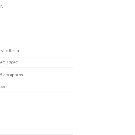
r.
rylic Resin
0°C / 70°C
.5 cm approx.
pan