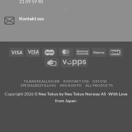
21 09 59 90
Kontakt oss
Visa
Visa
Maestro
MasterCard
MasterCard
Klarna
DanK
Electron
2
Credit
Vipps
Card
TILBAKEKALLINGER
KONTAKT OSS
OM OSS
SPESIALBESTILLING
MIN KONTO
ALL PRODUCTS
Copyright 2026 ©
Neo Tokyo by Neo Tokyo Norway AS -With Love
from Japan-