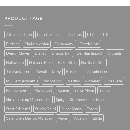
PRODUCT TAGS
Attack on Titan
Back to School
Blind Box
BT21
BTS
Buttons
Chainsaw Man
Cinnamoroll
Death Note
Demon Slayer
Disney
Dragon Ball
Genshin Impact
Glutenfri
Halloween
Hatsune Miku
Hello Kitty
Høstfavoritter
Jujutsu Kaisen
Kawaii
Kirby
Kuromi
Lulu Anbefaler
My Hero Academia
My Melody
Naruto
Nintendo
One Piece
Pompompurin
Påskegodt
Ramen
Sailor Moon
Sanrio
Skrivebord og Musematter
Spicy
Stationery
Sticker
Stort Priskutt!
Studio Ghibli
Super Mario
Totoro
Valentine's Day og Morsdag
Vegan
Vocaloid
Zelda