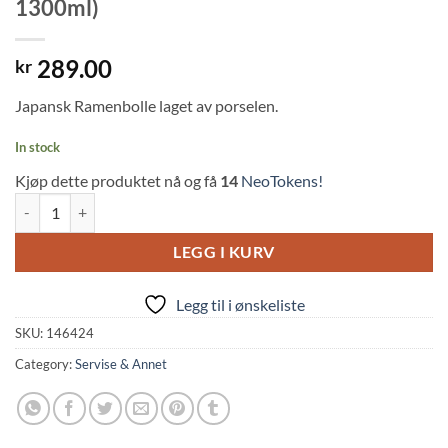
1300ml)
289.00
kr
Japansk Ramenbolle laget av porselen.
In stock
Kjøp dette produktet nå og få
14
NeoTokens!
Japanese Ramen Porcelain Bowl (Unmo, 1300ml) quantity
LEGG I KURV
Legg til i ønskeliste
SKU:
146424
Category:
Servise & Annet