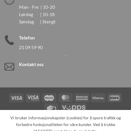
Man - Fre | 10-20
Lørdag | 10-18
Søndag | Stengt
Telefon
21 09 59 90
Kontakt oss
Visa
Visa
Maestro
MasterCard
MasterCard
Klarna
DanK
Electron
2
Credit
Vipps
Card
Vi bruker informasjonskapsler (cookies) for å spore trafikk og
forbedre funksjonaliteten for våre kunder. Ved å trykke
TILBAKEKALLINGER
KONTAKT OSS
OM OSS
SPESIALBESTILLING
MIN KONTO
ALL PRODUCTS