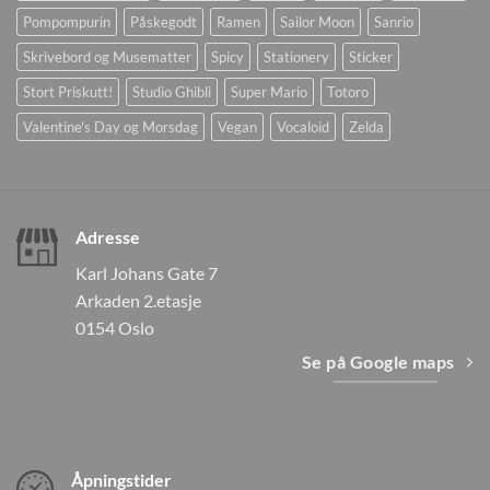
Pompompurin
Påskegodt
Ramen
Sailor Moon
Sanrio
Skrivebord og Musematter
Spicy
Stationery
Sticker
Stort Priskutt!
Studio Ghibli
Super Mario
Totoro
Valentine's Day og Morsdag
Vegan
Vocaloid
Zelda
Adresse
Karl Johans Gate 7
Arkaden 2.etasje
0154 Oslo
Se på Google maps
Åpningstider