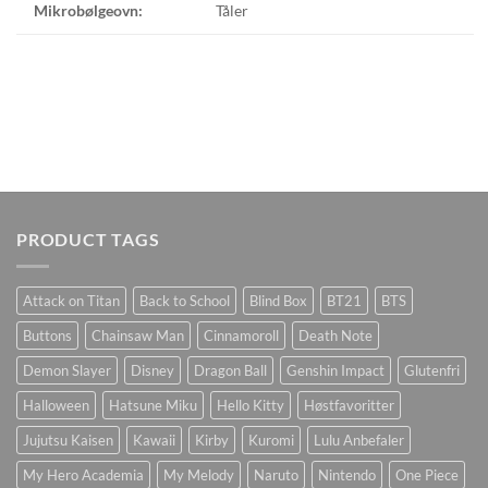
Mikrobølgeovn:
Tåler
PRODUCT TAGS
Attack on Titan
Back to School
Blind Box
BT21
BTS
Buttons
Chainsaw Man
Cinnamoroll
Death Note
Demon Slayer
Disney
Dragon Ball
Genshin Impact
Glutenfri
Halloween
Hatsune Miku
Hello Kitty
Høstfavoritter
Jujutsu Kaisen
Kawaii
Kirby
Kuromi
Lulu Anbefaler
My Hero Academia
My Melody
Naruto
Nintendo
One Piece