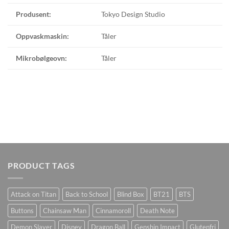
Produsent:
Tokyo Design Studio
Oppvaskmaskin:
Tåler
Mikrobølgeovn:
Tåler
PRODUCT TAGS
Attack on Titan
Back to School
Blind Box
BT21
BTS
Buttons
Chainsaw Man
Cinnamoroll
Death Note
Demon Slayer
Disney
Dragon Ball
Genshin Impact
Glutenfri