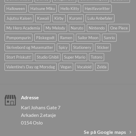
Halloween
Hatsune Miku
Hello Kitty
Høstfavoritter
Jujutsu Kaisen
Kawaii
Kirby
Kuromi
Lulu Anbefaler
My Hero Academia
My Melody
Naruto
Nintendo
One Piece
Pompompurin
Påskegodt
Ramen
Sailor Moon
Sanrio
Skrivebord og Musematter
Spicy
Stationery
Sticker
Stort Priskutt!
Studio Ghibli
Super Mario
Totoro
Valentine's Day og Morsdag
Vegan
Vocaloid
Zelda
Adresse
Karl Johans Gate 7
Arkaden 2.etasje
0154 Oslo
Se på Google maps