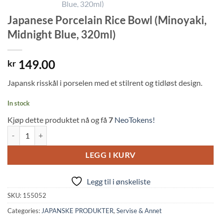
Japanese Porcelain Rice Bowl (Minoyaki,
Midnight Blue, 320ml)
149.00
kr
Japansk risskål i porselen med et stilrent og tidløst design.
In stock
Kjøp dette produktet nå og få
7
NeoTokens!
Japanese Porcelain Rice Bowl (Minoyaki, Midnight Blue, 320ml) quant
LEGG I KURV
Legg til i ønskeliste
SKU:
155052
Categories:
JAPANSKE PRODUKTER
,
Servise & Annet