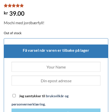
Rated
1
5
39.00
kr
out of 5
based on
Mochi med jordbærfyll!
customer
rating
Out of stock
Få varsel når varen er tilbake på lager
Jeg samtykker til
bruksvilkår og
personvernerklæring
.