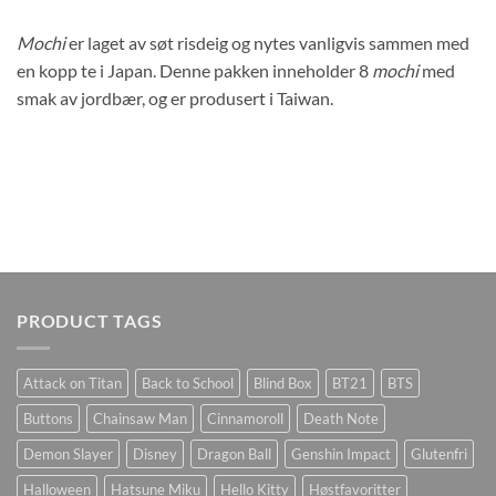
Mochi
er laget av søt risdeig og nytes vanligvis sammen med
en kopp te i Japan. Denne pakken inneholder 8
mochi
med
smak av jordbær, og er produsert i Taiwan.
PRODUCT TAGS
Attack on Titan
Back to School
Blind Box
BT21
BTS
Buttons
Chainsaw Man
Cinnamoroll
Death Note
Demon Slayer
Disney
Dragon Ball
Genshin Impact
Glutenfri
Halloween
Hatsune Miku
Hello Kitty
Høstfavoritter