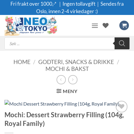
Skip
Fri frakt over 1000,-* ｜Ingen tollavgift｜Sendes fra
to
Oslo, innen 2-4 virkedager :)
content
Products
search
HOME
/
GODTERI, SNACKS & DRIKKE
/
MOCHI & BAKST
MENY
Mochi: Dessert Strawberry Filling (104g,
Legg til i
Royal Family)
ønskeliste