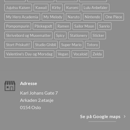
Jujutsu Kaisen
Kawaii
Kirby
Kuromi
Lulu Anbefaler
My Hero Academia
My Melody
Naruto
Nintendo
One Piece
Pompompurin
Påskegodt
Ramen
Sailor Moon
Sanrio
Skrivebord og Musematter
Spicy
Stationery
Sticker
Stort Priskutt!
Studio Ghibli
Super Mario
Totoro
Valentine's Day og Morsdag
Vegan
Vocaloid
Zelda
Adresse
Karl Johans Gate 7
Arkaden 2.etasje
0154 Oslo
Se på Google maps