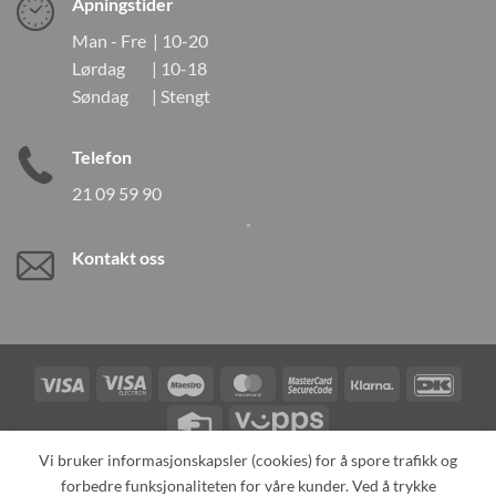
Åpningstider
Man - Fre | 10-20
Lørdag | 10-18
Søndag | Stengt
Telefon
21 09 59 90
Kontakt oss
Visa
Visa
Maestro
MasterCard
MasterCard
Klarna
DanK
Electron
2
Credit
Vipps
Card
Vi bruker informasjonskapsler (cookies) for å spore trafikk og
forbedre funksjonaliteten for våre kunder. Ved å trykke
TILBAKEKALLINGER
KONTAKT OSS
OM OSS