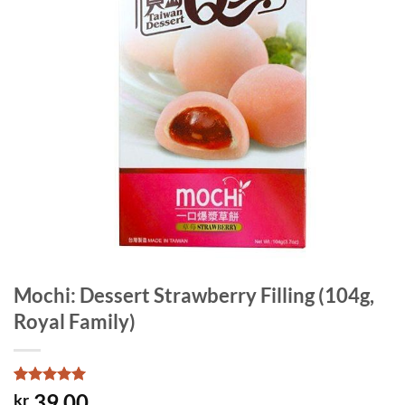
Mochi: Dessert Strawberry Filling (104g,
Royal Family)
Rated
1
5
39.00
kr