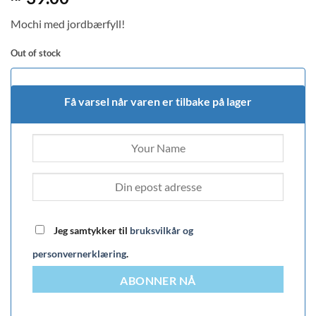
out of 5
based on
Mochi med jordbærfyll!
customer
rating
Out of stock
Få varsel når varen er tilbake på lager
Jeg samtykker til
bruksvilkår og
personvernerklæring
.
ABONNER NÅ