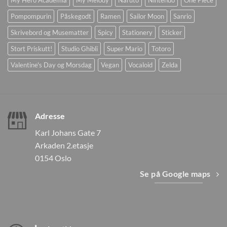
My Hero Academia
My Melody
Naruto
Nintendo
One Piece
Pompompurin
Påskegodt
Ramen
Sailor Moon
Sanrio
Skrivebord og Musematter
Spicy
Stationery
Sticker
Stort Priskutt!
Studio Ghibli
Super Mario
Totoro
Valentine's Day og Morsdag
Vegan
Vocaloid
Zelda
Adresse
Karl Johans Gate 7
Arkaden 2.etasje
0154 Oslo
Se på Google maps