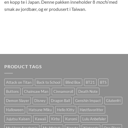
en kopp te i Japan. Denne pakken inneholder 8
mochi
med
smak av jordbær, og er produsert i Taiwan.
PRODUCT TAGS
Attack on Titan
Back to School
Blind Box
BT21
BTS
Buttons
Chainsaw Man
Cinnamoroll
Death Note
Demon Slayer
Disney
Dragon Ball
Genshin Impact
Glutenfri
Halloween
Hatsune Miku
Hello Kitty
Høstfavoritter
Jujutsu Kaisen
Kawaii
Kirby
Kuromi
Lulu Anbefaler