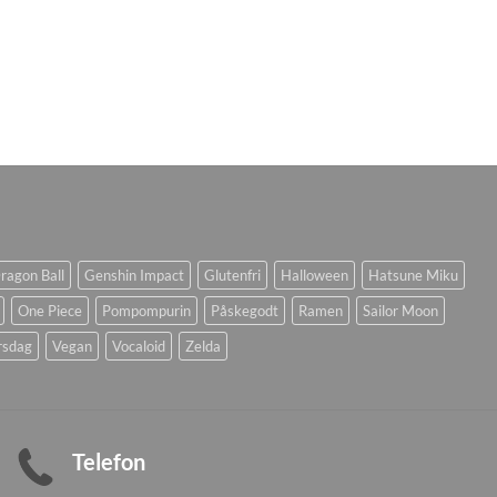
ragon Ball
Genshin Impact
Glutenfri
Halloween
Hatsune Miku
One Piece
Pompompurin
Påskegodt
Ramen
Sailor Moon
rsdag
Vegan
Vocaloid
Zelda
Telefon