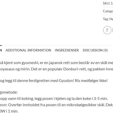
SKU:
1
Catego
Tag:
Hø
N
ADDITIONAL INFORMATION
INGREDIENSER
DISCUSSION (0)
å kjent som gyumeshi, er en japansk rett som består av en skål med
soyasaus og mirin. Det er en populær Donburi-rett, og pakken inne
 og legg til denne ferdigretten med Gyudon! Ris medfølger ikke!
ngsmetode:
opp vann til koking, legg posen i kjelen og la den koke i 3-5 min.
vn: Overfør innholdet fra posen til en mikrobølgesikker skål. De
0W i 1 min.