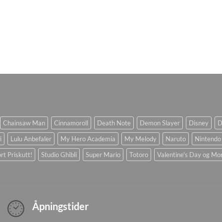
Chainsaw Man
Cinnamoroll
Death Note
Demon Slayer
Disney
D
i
Lulu Anbefaler
My Hero Academia
My Melody
Naruto
Nintendo
rt Priskutt!
Studio Ghibli
Super Mario
Totoro
Valentine's Day og Mo
Åpningstider