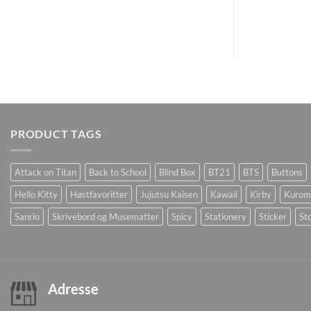
PRODUCT TAGS
Attack on Titan
Back to School
Blind Box
BT21
BTS
Buttons
Hello Kitty
Høstfavoritter
Jujutsu Kaisen
Kawaii
Kirby
Kurom
Sanrio
Skrivebord og Musematter
Spicy
Stationery
Sticker
Sto
Adresse