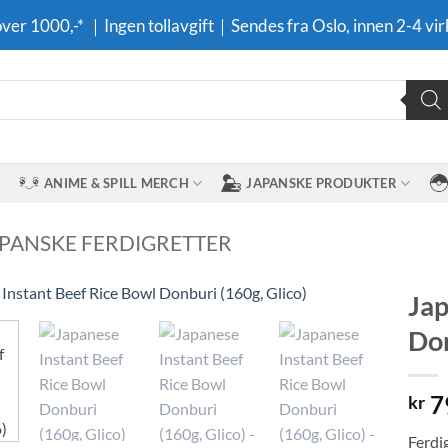
 over 1000,-* ｜Ingen tollavgift｜Sendes fra Oslo, innen 2-4 vir
ANIME & SPILL MERCH
JAPANSKE PRODUKTER
APANSKE FERDIGRETTER
Jap
Don
Legg til i
ønskeliste
7
kr
Ferdi