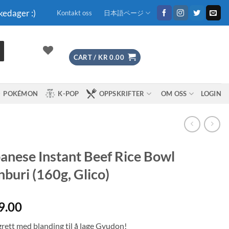
kedager :)
Kontakt oss
日本語ページ
CART /
KR
0.00
POKÉMON
K-POP
OPPSKRIFTER
OM OSS
LOGIN
anese Instant Beef Rice Bowl
buri (160g, Glico)
9.00
grett med blanding til å lage Gyudon!