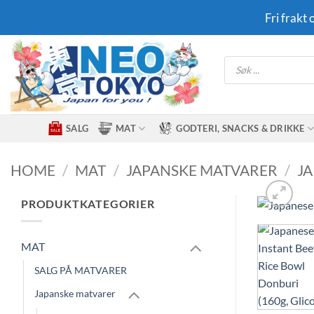
Skip
Fri frakt
to
content
Products
search
SALG
MAT
GODTERI, SNACKS & DRIKKE
HOME
/
MAT
/
JAPANSKE MATVARER
/
J
PRODUKTKATEGORIER
MAT
SALG PÅ MATVARER
Japanske matvarer