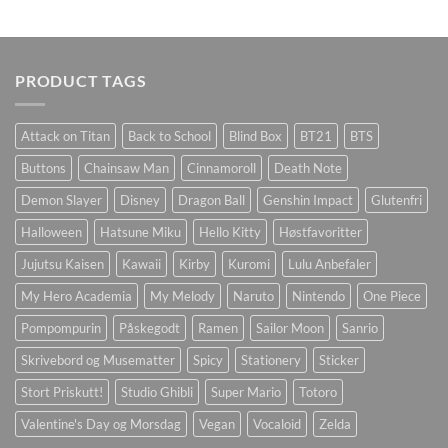
PRODUCT TAGS
Attack on Titan
Back to School
Blind Box
BT21
BTS
Buttons
Chainsaw Man
Cinnamoroll
Death Note
Demon Slayer
Disney
Dragon Ball
Genshin Impact
Glutenfri
Halloween
Hatsune Miku
Hello Kitty
Høstfavoritter
Jujutsu Kaisen
Kawaii
Kirby
Kuromi
Lulu Anbefaler
My Hero Academia
My Melody
Naruto
Nintendo
One Piece
Pompompurin
Påskegodt
Ramen
Sailor Moon
Sanrio
Skrivebord og Musematter
Spicy
Stationery
Sticker
Stort Priskutt!
Studio Ghibli
Super Mario
Totoro
Valentine's Day og Morsdag
Vegan
Vocaloid
Zelda