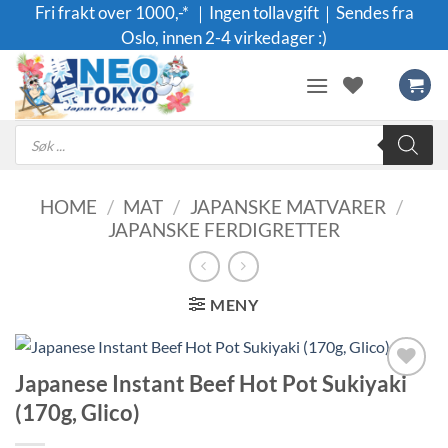
Skip
Fri frakt over 1000,-* ｜Ingen tollavgift｜Sendes fra
to
Oslo, innen 2-4 virkedager :)
content
Products
search
HOME
/
MAT
/
JAPANSKE MATVARER
/
JAPANSKE FERDIGRETTER
MENY
Japanese Instant Beef Hot Pot Sukiyaki
Legg til i
(170g, Glico)
ønskeliste