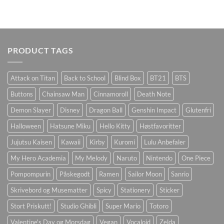
PRODUCT TAGS
Attack on Titan
Back to School
Blind Box
BT21
BTS
Buttons
Chainsaw Man
Cinnamoroll
Death Note
Demon Slayer
Disney
Dragon Ball
Genshin Impact
Glutenfri
Halloween
Hatsune Miku
Hello Kitty
Høstfavoritter
Jujutsu Kaisen
Kawaii
Kirby
Kuromi
Lulu Anbefaler
My Hero Academia
My Melody
Naruto
Nintendo
One Piece
Pompompurin
Påskegodt
Ramen
Sailor Moon
Sanrio
Skrivebord og Musematter
Spicy
Stationery
Sticker
Stort Priskutt!
Studio Ghibli
Super Mario
Totoro
Valentine's Day og Morsdag
Vegan
Vocaloid
Zelda