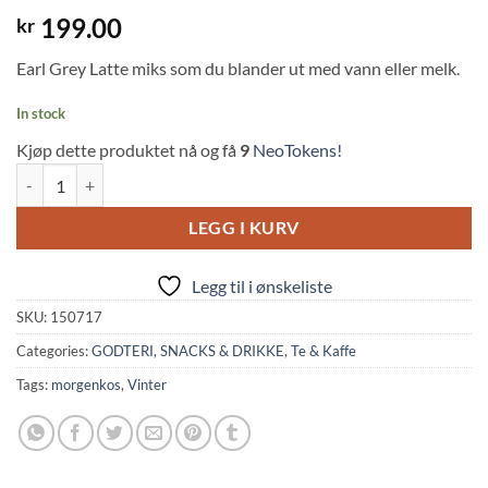
199.00
kr
Earl Grey Latte miks som du blander ut med vann eller melk.
In stock
Kjøp dette produktet nå og få
9
NeoTokens!
Japanese Earl Grey Tea Latte Mix (80g, Tsuboichi) quantity
LEGG I KURV
Legg til i ønskeliste
SKU:
150717
Categories:
GODTERI, SNACKS & DRIKKE
,
Te & Kaffe
Tags:
morgenkos
,
Vinter