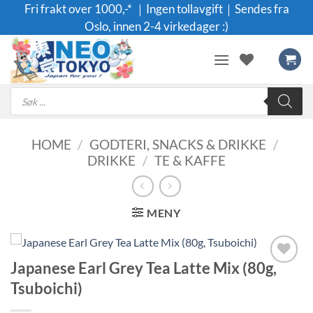
Skip
Fri frakt over 1000,-* ｜Ingen tollavgift｜Sendes fra
to
Oslo, innen 2-4 virkedager :)
content
Products
search
HOME
/
GODTERI, SNACKS & DRIKKE
/
DRIKKE
/
TE & KAFFE
MENY
Japanese Earl Grey Tea Latte Mix (80g,
Legg til i
Tsuboichi)
ønskeliste