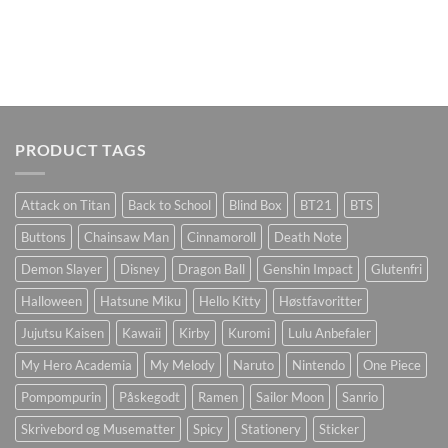
PRODUCT TAGS
Attack on Titan
Back to School
Blind Box
BT21
BTS
Buttons
Chainsaw Man
Cinnamoroll
Death Note
Demon Slayer
Disney
Dragon Ball
Genshin Impact
Glutenfri
Halloween
Hatsune Miku
Hello Kitty
Høstfavoritter
Jujutsu Kaisen
Kawaii
Kirby
Kuromi
Lulu Anbefaler
My Hero Academia
My Melody
Naruto
Nintendo
One Piece
Pompompurin
Påskegodt
Ramen
Sailor Moon
Sanrio
Skrivebord og Musematter
Spicy
Stationery
Sticker