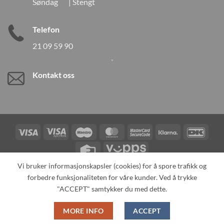
Søndag | Stengt
Telefon
21 09 59 90
Kontakt oss
Visa
Visa
Maestro
MasterCard
MasterCard
Klarna
DanK
Electron
2
Credit
Vipps
Card
Vi bruker informasjonskapsler (cookies) for å spore trafikk og
forbedre funksjonaliteten for våre kunder. Ved å trykke
TILBAKEKALLINGER
KONTAKT OSS
OM OSS
SPESIALBESTILLING
MIN KONTO
ALL PRODUCTS
"ACCEPT" samtykker du med dette.
Copyright 2026 ©
Neo Tokyo by Neo Tokyo Norway AS -With Love
MORE INFO
ACCEPT
from Japan-