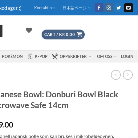
kedager :)
Kontakt oss
日本語ページ
CART /
KR
0.00
POKÉMON
K-POP
OPPSKRIFTER
OM OSS
LOGIN
anese Bowl: Donburi Bowl Black
crowave Safe 14cm
9.00
jonell japansk bolle som kan brukes i mikrobølgeovnen.