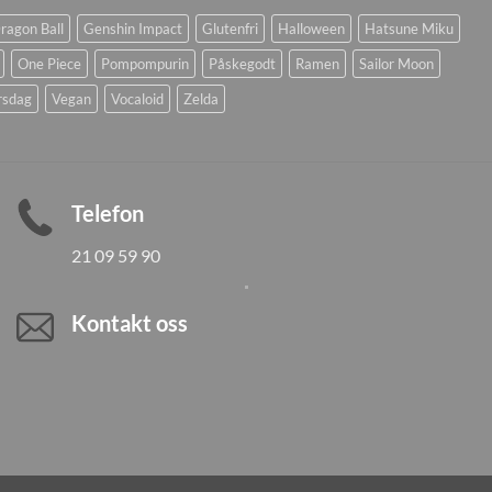
ragon Ball
Genshin Impact
Glutenfri
Halloween
Hatsune Miku
One Piece
Pompompurin
Påskegodt
Ramen
Sailor Moon
rsdag
Vegan
Vocaloid
Zelda
Telefon
21 09 59 90
Kontakt oss