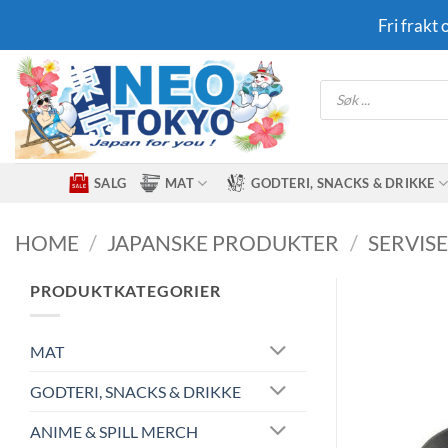
Skip
Fri frakt
to
content
Products
search
SALG
MAT
GODTERI, SNACKS & DRIKKE
HOME
/
JAPANSKE PRODUKTER
/
SERVIS
PRODUKTKATEGORIER
MAT
GODTERI, SNACKS & DRIKKE
ANIME & SPILL MERCH