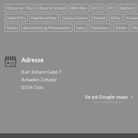
Attack on Titan
Back to School
Blind Box
BT21
BTS
Buttons
Hello Kitty
Høstfavoritter
Jujutsu Kaisen
Kawaii
Kirby
Kurom
Sanrio
Skrivebord og Musematter
Spicy
Stationery
Sticker
Sto
Adresse
Karl Johans Gate 7
Arkaden 2.etasje
0154 Oslo
Se på Google maps