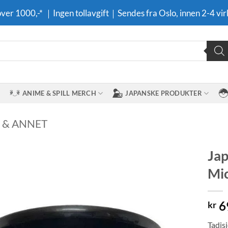
 over 1000,-* ｜Ingen tollavgift｜Sendes fra Oslo, innen 2-4 vir
ANIME & SPILL MERCH
JAPANSKE PRODUKTER
E & ANNET
Jap
Mi
Legg til i
ønskeliste
6
kr
Tadis