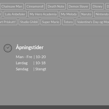
Chainsaw Man
Cinnamoroll
Death Note
Demon Slayer
Disney
D
i
Lulu Anbefaler
My Hero Academia
My Melody
Naruto
Nintendo
rt Priskutt!
Studio Ghibli
Super Mario
Totoro
Valentine's Day og Mo
Åpningstider
Man - Fre | 10-20
Lørdag | 10-18
Søndag | Stengt