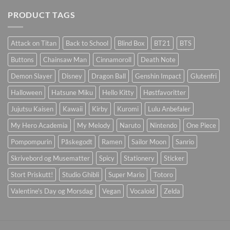
PRODUCT TAGS
Attack on Titan
Back to School
Blind Box
BT21
BTS
Buttons
Chainsaw Man
Cinnamoroll
Death Note
Demon Slayer
Disney
Dragon Ball
Genshin Impact
Glutenfri
Halloween
Hatsune Miku
Hello Kitty
Høstfavoritter
Jujutsu Kaisen
Kawaii
Kirby
Kuromi
Lulu Anbefaler
My Hero Academia
My Melody
Naruto
Nintendo
One Piece
Pompompurin
Påskegodt
Ramen
Sailor Moon
Sanrio
Skrivebord og Musematter
Spicy
Stationery
Sticker
Stort Priskutt!
Studio Ghibli
Super Mario
Totoro
Valentine's Day og Morsdag
Vegan
Vocaloid
Zelda