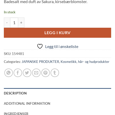
Badesalt med duft av Sakura, kirsebærblomster.
In stock
Japanese Bath Salt: Beppu (Oita) Sakura Scent (25g, Hakugen Earth) q
LEGG I KURV
Legg til i ønskeliste
SKU:
154481
Categories:
JAPANSKE PRODUKTER
,
Kosmetikk, hår- og hudprodukter
DESCRIPTION
ADDITIONAL INFORMATION
INGREDIENSER