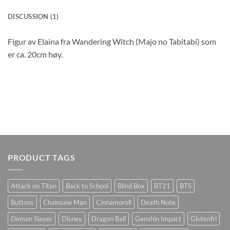
DISCUSSION (1)
Figur av Elaina fra Wandering Witch (Majo no Tabitabi) som
er ca. 20cm høy.
PRODUCT TAGS
Attack on Titan
Back to School
Blind Box
BT21
BTS
Buttons
Chainsaw Man
Cinnamoroll
Death Note
Demon Slayer
Disney
Dragon Ball
Genshin Impact
Glutenfri