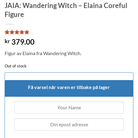
JAIA: Wandering Witch – Elaina Coreful
Figure
Rated
1
5
379.00
kr
out of 5
based on
Figur av Elaina fra Wandering Witch.
customer
rating
Out of stock
Få varsel når varen er tilbake på lager