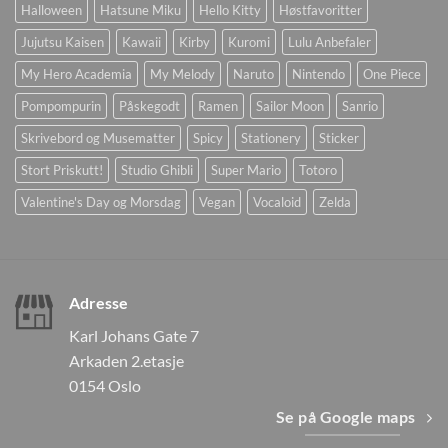
Halloween
Hatsune Miku
Hello Kitty
Høstfavoritter
Jujutsu Kaisen
Kawaii
Kirby
Kuromi
Lulu Anbefaler
My Hero Academia
My Melody
Naruto
Nintendo
One Piece
Pompompurin
Påskegodt
Ramen
Sailor Moon
Sanrio
Skrivebord og Musematter
Spicy
Stationery
Sticker
Stort Priskutt!
Studio Ghibli
Super Mario
Totoro
Valentine's Day og Morsdag
Vegan
Vocaloid
Zelda
Adresse
Karl Johans Gate 7
Arkaden 2.etasje
0154 Oslo
Se på Google maps