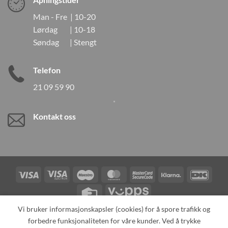
Man - Fre | 10-20
Lørdag | 10-18
Søndag | Stengt
Telefon
21 09 59 90
Kontakt oss
Visa
Visa
Maestro
MasterCard
MasterCard
Klarna
DanK
Electron
2
Credit
Vipps
Card
Vi bruker informasjonskapsler (cookies) for å spore trafikk og
forbedre funksjonaliteten for våre kunder. Ved å trykke
TILBAKEKALLINGER
KONTAKT OSS
OM OSS