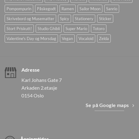
Pompompurin
Påskegodt
Ramen
Sailor Moon
Sanrio
Skrivebord og Musematter
Spicy
Stationery
Sticker
Stort Priskutt!
Studio Ghibli
Super Mario
Totoro
Valentine's Day og Morsdag
Vegan
Vocaloid
Zelda
Adresse
Karl Johans Gate 7
Arkaden 2.etasje
0154 Oslo
Se på Google maps
Åpningstider