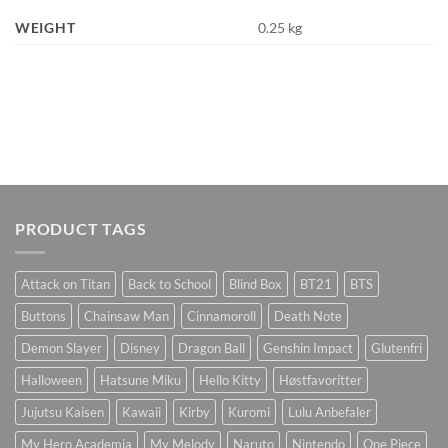
WEIGHT
0.25 kg
PRODUCT TAGS
Attack on Titan
Back to School
Blind Box
BT21
BTS
Buttons
Chainsaw Man
Cinnamoroll
Death Note
Demon Slayer
Disney
Dragon Ball
Genshin Impact
Glutenfri
Halloween
Hatsune Miku
Hello Kitty
Høstfavoritter
Jujutsu Kaisen
Kawaii
Kirby
Kuromi
Lulu Anbefaler
My Hero Academia
My Melody
Naruto
Nintendo
One Piece