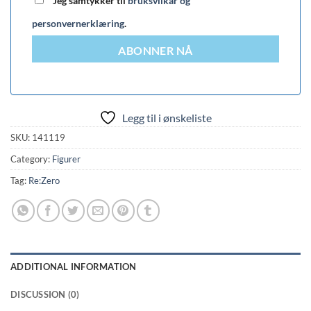
Jeg samtykker til
bruksvilkår og
personvernerklæring
.
ABONNER NÅ
Legg til i ønskeliste
SKU:
141119
Category:
Figurer
Tag:
Re:Zero
ADDITIONAL INFORMATION
DISCUSSION (0)