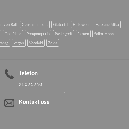
ragon Ball
Genshin Impact
Glutenfri
Halloween
Hatsune Miku
One Piece
Pompompurin
Påskegodt
Ramen
Sailor Moon
rsdag
Vegan
Vocaloid
Zelda
Telefon
21 09 59 90
Kontakt oss