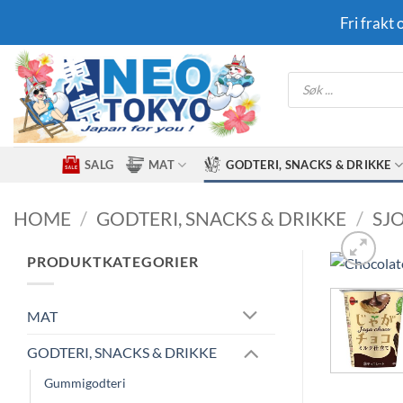
Skip
Fri frakt
to
content
Products
search
SALG
MAT
GODTERI, SNACKS & DRIKKE
HOME
/
GODTERI, SNACKS & DRIKKE
/
SJ
PRODUKTKATEGORIER
MAT
GODTERI, SNACKS & DRIKKE
Gummigodteri