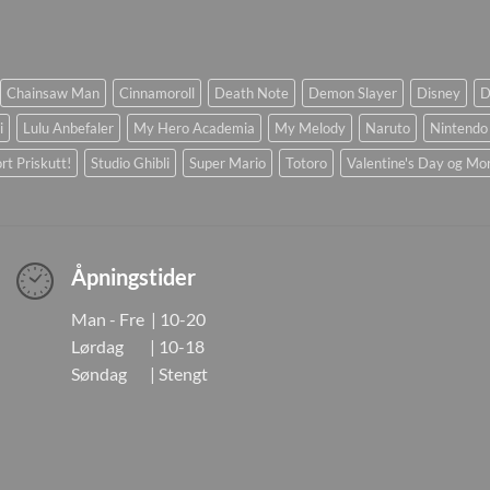
Chainsaw Man
Cinnamoroll
Death Note
Demon Slayer
Disney
D
i
Lulu Anbefaler
My Hero Academia
My Melody
Naruto
Nintendo
rt Priskutt!
Studio Ghibli
Super Mario
Totoro
Valentine's Day og Mo
Åpningstider
Man - Fre | 10-20
Lørdag | 10-18
Søndag | Stengt