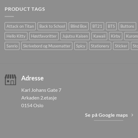
PRODUCT TAGS
Attack on Titan
Back to School
Blind Box
BT21
BTS
Buttons
Hello Kitty
Høstfavoritter
Jujutsu Kaisen
Kawaii
Kirby
Kurom
Sanrio
Skrivebord og Musematter
Spicy
Stationery
Sticker
Sto
Adresse
Karl Johans Gate 7
Arkaden 2.etasje
0154 Oslo
Se på Google maps