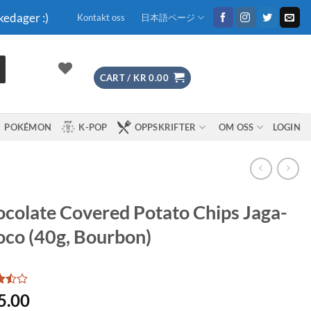
kedager :)
Kontakt oss
日本語ページ
CART /
KR
0.00
POKÉMON
K-POP
OPPSKRIFTER
OM OSS
LOGIN
colate Covered Potato Chips Jaga-
co (40g, Bourbon)
5.00
t