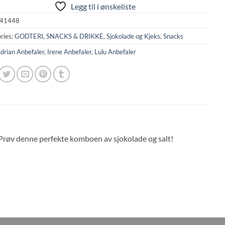
Legg til i ønskeliste
41448
ries:
GODTERI, SNACKS & DRIKKE
,
Sjokolade og Kjeks
,
Snacks
drian Anbefaler
,
Irene Anbefaler
,
Lulu Anbefaler
Prøv denne perfekte komboen av sjokolade og salt!