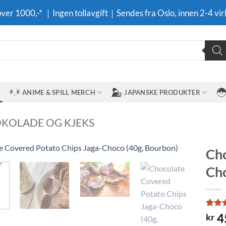
 over 1000,-* ｜Ingen tollavgift｜Sendes fra Oslo, innen 2-4 vir
ANIME & SPILL MERCH
JAPANSKE PRODUKTER
OKOLADE OG KJEKS
Cho
Cho
Legg til i
ønskeliste
Rated
2
4
kr
3.5
ou