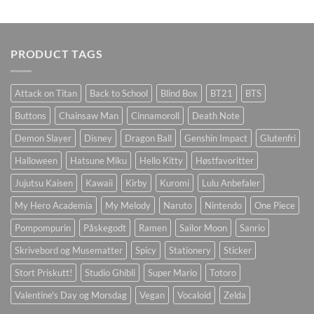
PRODUCT TAGS
Attack on Titan
Back to School
Blind Box
BT21
BTS
Buttons
Chainsaw Man
Cinnamoroll
Death Note
Demon Slayer
Disney
Dragon Ball
Genshin Impact
Glutenfri
Halloween
Hatsune Miku
Hello Kitty
Høstfavoritter
Jujutsu Kaisen
Kawaii
Kirby
Kuromi
Lulu Anbefaler
My Hero Academia
My Melody
Naruto
Nintendo
One Piece
Pompompurin
Påskegodt
Ramen
Sailor Moon
Sanrio
Skrivebord og Musematter
Spicy
Stationery
Sticker
Stort Priskutt!
Studio Ghibli
Super Mario
Totoro
Valentine's Day og Morsdag
Vegan
Vocaloid
Zelda