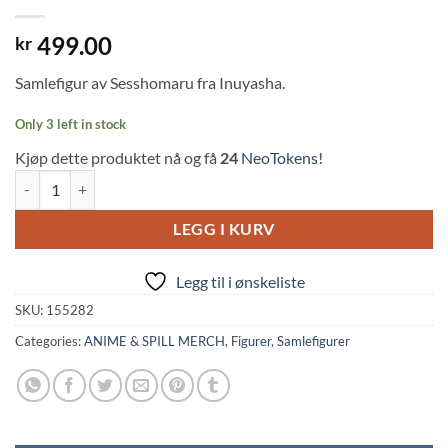
499.00
kr
Samlefigur av Sesshomaru fra Inuyasha.
Only 3 left in stock
Kjøp dette produktet nå og få
24
NeoTokens!
Inuyasha: Sesshomaru Figure Trio-Try-iT (17cm, FuRyu) quantity
LEGG I KURV
Legg til i ønskeliste
SKU:
155282
Categories:
ANIME & SPILL MERCH
,
Figurer
,
Samlefigurer