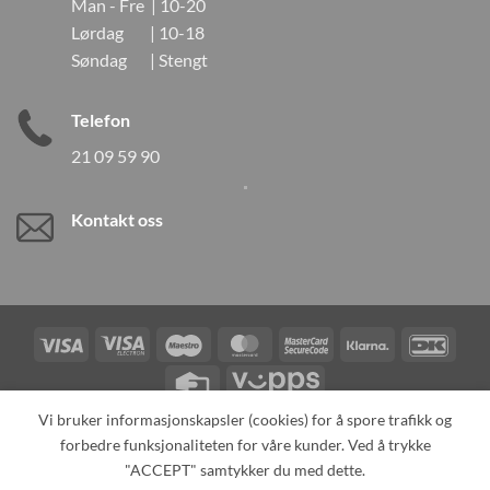
Man - Fre | 10-20
Lørdag | 10-18
Søndag | Stengt
Telefon
21 09 59 90
Kontakt oss
Visa
Visa
Maestro
MasterCard
MasterCard
Klarna
DanK
Electron
2
Credit
Vipps
Card
Vi bruker informasjonskapsler (cookies) for å spore trafikk og
forbedre funksjonaliteten for våre kunder. Ved å trykke
TILBAKEKALLINGER
KONTAKT OSS
OM OSS
SPESIALBESTILLING
MIN KONTO
ALL PRODUCTS
"ACCEPT" samtykker du med dette.