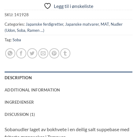
Legg til i ønskeliste
SKU:
141928
Categories:
Japanske ferdigretter
,
Japanske matvarer
,
MAT
,
Nudler
(Udon, Soba, Ramen ...)
Tag:
Soba
DESCRIPTION
ADDITIONAL INFORMATION
INGREDIENSER
DISCUSSION (1)
Sobanudler laget av bokhvete i en deilig salt suppebase med
friterte grønnsaker i Tempura.