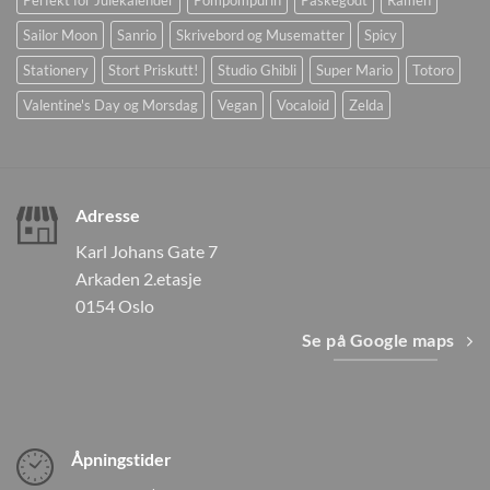
Perfekt for Julekalender
Pompompurin
Påskegodt
Ramen
Sailor Moon
Sanrio
Skrivebord og Musematter
Spicy
Stationery
Stort Priskutt!
Studio Ghibli
Super Mario
Totoro
Valentine's Day og Morsdag
Vegan
Vocaloid
Zelda
Adresse
Karl Johans Gate 7
Arkaden 2.etasje
0154 Oslo
Se på Google maps
Åpningstider