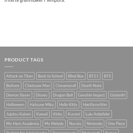
PRODUCT TAGS
Attack on Titan
Back to School
Blind Box
BT21
BTS
Buttons
Chainsaw Man
Cinnamoroll
Death Note
Demon Slayer
Disney
Dragon Ball
Genshin Impact
Glutenfri
Halloween
Hatsune Miku
Hello Kitty
Høstfavoritter
Jujutsu Kaisen
Kawaii
Kirby
Kuromi
Lulu Anbefaler
My Hero Academia
My Melody
Naruto
Nintendo
One Piece