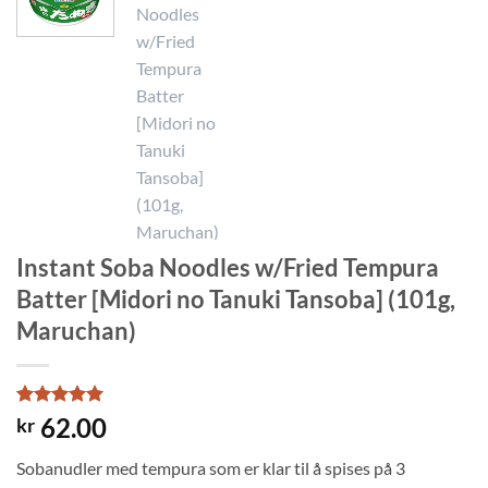
Instant Soba Noodles w/Fried Tempura
Batter [Midori no Tanuki Tansoba] (101g,
Maruchan)
Rated
1
5
62.00
kr
out of 5
based on
Sobanudler med tempura som er klar til å spises på 3
customer