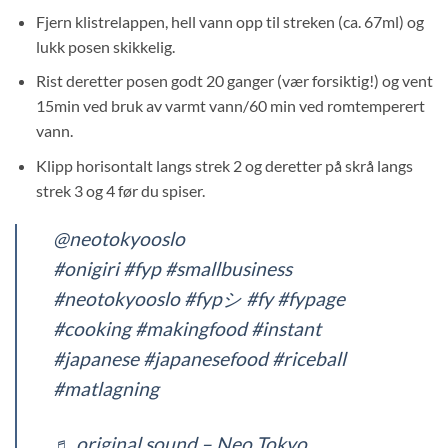
Fjern klistrelappen, hell vann opp til streken (ca. 67ml) og
lukk posen skikkelig.
Rist deretter posen godt 20 ganger (vær forsiktig!) og vent
15min ved bruk av varmt vann/60 min ved romtemperert
vann.
Klipp horisontalt langs strek 2 og deretter på skrå langs
strek 3 og 4 før du spiser.
@neotokyooslo
#onigiri
#fyp
#smallbusiness
#neotokyooslo
#fypシ
#fy
#fypage
#cooking
#makingfood
#instant
#japanese
#japanesefood
#riceball
#matlagning
♬ original sound – Neo Tokyo