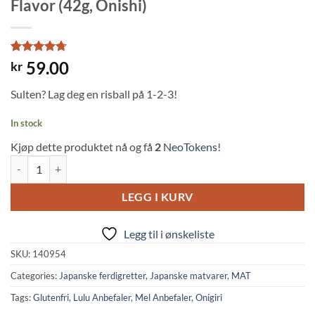
Flavor (42g, Onishi)
Rated
6
4.67
59.00
kr
out of 5
based on
Sulten? Lag deg en risball på 1-2-3!
customer
ratings
In stock
Kjøp dette produktet nå og få
2
NeoTokens!
Instant Pocket Onigiri Rice Ball Seaweed Flavor (42g, Onishi) quantity
LEGG I KURV
Legg til i ønskeliste
SKU:
140954
Categories:
Japanske ferdigretter
,
Japanske matvarer
,
MAT
Tags:
Glutenfri
,
Lulu Anbefaler
,
Mel Anbefaler
,
Onigiri