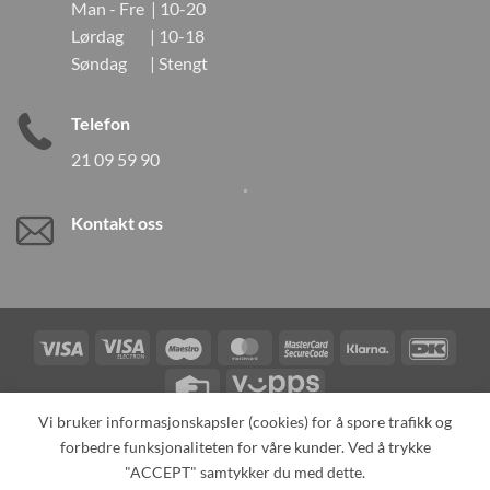
Man - Fre | 10-20
Lørdag | 10-18
Søndag | Stengt
Telefon
21 09 59 90
Kontakt oss
Visa
Visa
Maestro
MasterCard
MasterCard
Klarna
DanK
Electron
2
Credit
Vipps
Card
Vi bruker informasjonskapsler (cookies) for å spore trafikk og
forbedre funksjonaliteten for våre kunder. Ved å trykke
TILBAKEKALLINGER
KONTAKT OSS
OM OSS
SPESIALBESTILLING
MIN KONTO
ALL PRODUCTS
"ACCEPT" samtykker du med dette.