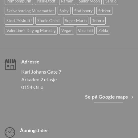
Pompompurin
Påskegodt
Ramen
Sailor Moon
Sanrio
Skrivebord og Musematter
Spicy
Stationery
Sticker
Stort Priskutt!
Studio Ghibli
Super Mario
Totoro
Valentine's Day og Morsdag
Vegan
Vocaloid
Zelda
Adresse
Karl Johans Gate 7
Arkaden 2.etasje
0154 Oslo
Se på Google maps
Åpningstider