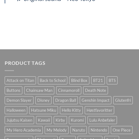
PRODUCT TAGS
Attack on Titan
Back to School
Blind Box
BT21
BTS
Buttons
Chainsaw Man
Cinnamoroll
Death Note
Demon Slayer
Disney
Dragon Ball
Genshin Impact
Glutenfri
Halloween
Hatsune Miku
Hello Kitty
Høstfavoritter
Jujutsu Kaisen
Kawaii
Kirby
Kuromi
Lulu Anbefaler
My Hero Academia
My Melody
Naruto
Nintendo
One Piece