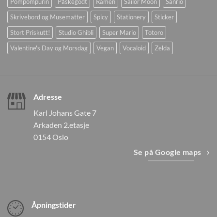
Pompompurin
Påskegodt
Ramen
Sailor Moon
Sanrio
Skrivebord og Musematter
Spicy
Stationery
Sticker
Stort Priskutt!
Studio Ghibli
Super Mario
Totoro
Valentine's Day og Morsdag
Vegan
Vocaloid
Zelda
Adresse
Karl Johans Gate 7
Arkaden 2.etasje
0154 Oslo
Se på Google maps
Åpningstider