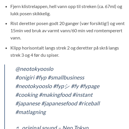
Fjern klistrelappen, hell vann opp til streken (ca. 67ml) og
lukk posen skikkelig.
Rist deretter posen godt 20 ganger (vær forsiktig!) og vent
15min ved bruk av varmt vann/60 min ved romtemperert
vann.
Klipp horisontalt langs strek 2 og deretter på skrå langs
strek 3 og 4 før du spiser.
@neotokyooslo
#onigiri
#fyp
#smallbusiness
#neotokyooslo
#fypシ
#fy
#fypage
#cooking
#makingfood
#instant
#japanese
#japanesefood
#riceball
#matlagning
♬ original sound – Neo Tokyo