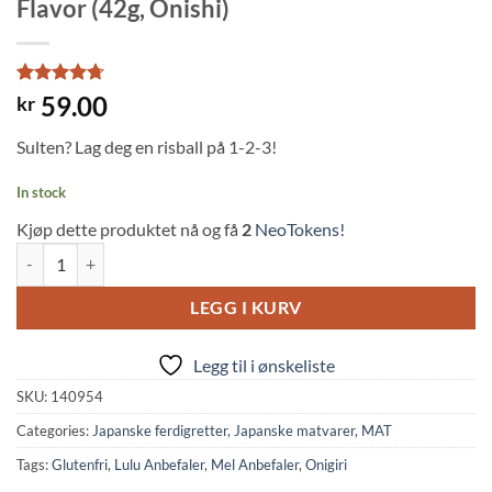
Flavor (42g, Onishi)
Rated
6
4.67
59.00
kr
out of 5
based on
Sulten? Lag deg en risball på 1-2-3!
customer
ratings
In stock
Kjøp dette produktet nå og få
2
NeoTokens!
Instant Pocket Onigiri Rice Ball Seaweed Flavor (42g, Onishi) quantity
LEGG I KURV
Legg til i ønskeliste
SKU:
140954
Categories:
Japanske ferdigretter
,
Japanske matvarer
,
MAT
Tags:
Glutenfri
,
Lulu Anbefaler
,
Mel Anbefaler
,
Onigiri