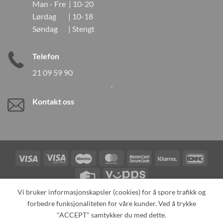
Man - Fre | 10-20
Lørdag | 10-18
Søndag | Stengt
Telefon
21 09 59 90
Kontakt oss
Visa
Visa
Maestro
MasterCard
MasterCard
Klarna
DanK
Electron
2
Credit
Vipps
Card
Vi bruker informasjonskapsler (cookies) for å spore trafikk og
forbedre funksjonaliteten for våre kunder. Ved å trykke
TILBAKEKALLINGER
KONTAKT OSS
OM OSS
SPESIALBESTILLING
MIN KONTO
ALL PRODUCTS
"ACCEPT" samtykker du med dette.