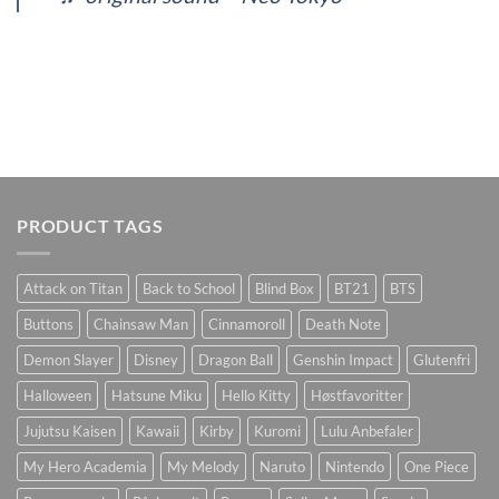
PRODUCT TAGS
Attack on Titan
Back to School
Blind Box
BT21
BTS
Buttons
Chainsaw Man
Cinnamoroll
Death Note
Demon Slayer
Disney
Dragon Ball
Genshin Impact
Glutenfri
Halloween
Hatsune Miku
Hello Kitty
Høstfavoritter
Jujutsu Kaisen
Kawaii
Kirby
Kuromi
Lulu Anbefaler
My Hero Academia
My Melody
Naruto
Nintendo
One Piece