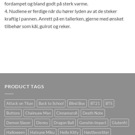
fordampet og bland godt på sterk varme.
4. Nudlene er ferdige når du hører lyden av at de steker
kraftig i pannen. Anrett på en tallerken, gjerne med ønsket
tilbehør som kål, gulrot og reker.
PRODUCT TAGS
Attack on Titan
Back to School
Blind Box
BT21
BTS
Buttons
Chainsaw Man
Cinnamoroll
Death Note
Demon Slayer
Disney
Dragon Ball
Genshin Impact
Glutenfri
Halloween
Hatsune Miku
Hello Kitty
Høstfavoritter