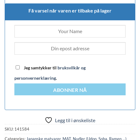
Få varsel når varen er tilbake på lager
Jeg samtykker til
bruksvilkår og
personvernerklæring
.
ABONNER NÅ
Legg til i ønskeliste
SKU:
141584
Categories:
Japanske matvarer
,
MAT
,
Nudler (Udon, Soba, Ramen ...)