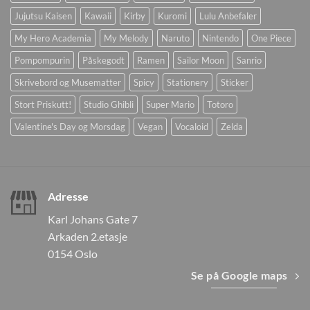
Jujutsu Kaisen
Kawaii
Kirby
Kuromi
Lulu Anbefaler
My Hero Academia
My Melody
Naruto
Nintendo
One Piece
Pompompurin
Påskegodt
Ramen
Sailor Moon
Sanrio
Skrivebord og Musematter
Spicy
Stationery
Sticker
Stort Priskutt!
Studio Ghibli
Super Mario
Totoro
Valentine's Day og Morsdag
Vegan
Vocaloid
Zelda
Adresse
Karl Johans Gate 7
Arkaden 2.etasje
0154 Oslo
Se på Google maps