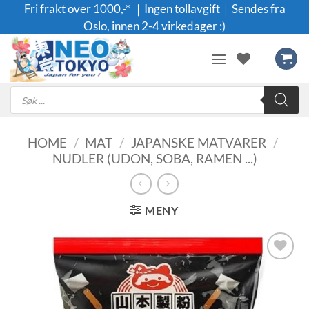
Skip
Fri frakt over 1000,-* ｜Ingen tollavgift｜Sendes fra
to
Oslo, innen 2-4 virkedager :)
content
Products
search
HOME
/
MAT
/
JAPANSKE MATVARER
/
NUDLER (UDON, SOBA, RAMEN ...)
MENY
Legg til i
ønskeliste