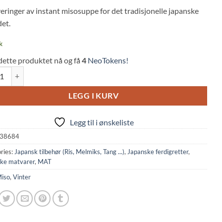
 on
veringer av instant misosuppe for det tradisjonelle japanske
mer
det.
k
dette produktet nå og få
4
NeoTokens!
t Miso & Tofu Soup Ryoutei no Aji (152g, Marukome) quantity
LEGG I KURV
Legg til i ønskeliste
38684
ries:
Japansk tilbehør (Ris, Melmiks, Tang ...)
,
Japanske ferdigretter
,
ke matvarer
,
MAT
iso
,
Vinter