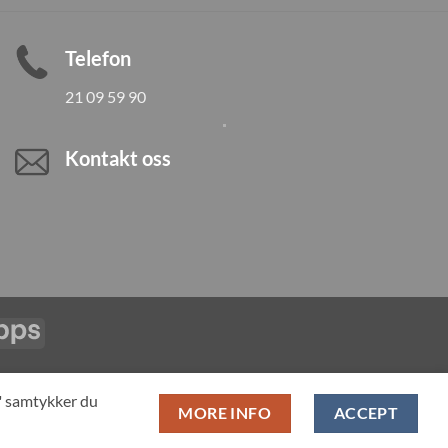
Telefon
21 09 59 90
Kontakt oss
Vipps
LL PRODUCTS
T" samtykker du
MORE INFO
ACCEPT
pan-