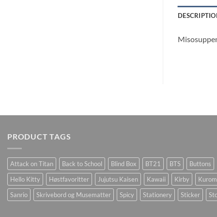
DESCRIPTIO
Misosuppen 
PRODUCT TAGS
Attack on Titan
Back to School
Blind Box
BT21
BTS
Buttons
Hello Kitty
Høstfavoritter
Jujutsu Kaisen
Kawaii
Kirby
Kurom
Sanrio
Skrivebord og Musematter
Spicy
Stationery
Sticker
Sto