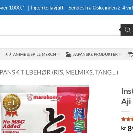
 over 1000,-* ｜Ingen tollavgift｜Sendes fra Oslo, innen 2-4 vir
ANIME & SPILL MERCH
JAPANSKE PRODUKTER
PANSK TILBEHØR (RIS, MELMIKS, TANG ...)
Ins
Aji
Legg til i
ønskeliste
Rate
1
8
kr
out o