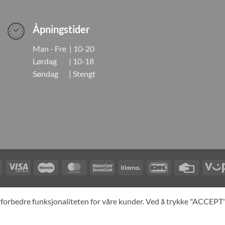
Åpningstider
Man - Fre | 10-20
Lørdag | 10-18
Søndag | Stengt
Visa
Visa
Maestro
MasterCard
MasterCard
Klarna
DanKort
Credit
Electron
2
Card
LINGER
KONTAKT OSS
OM OSS
SPESIALBESTILLING
MIN KONTO
A
og forbedre funksjonaliteten for våre kunder. Ved å trykke "ACCEP
yright 2026 ©
Neo Tokyo by Neo Tokyo Norway AS -With Love from Ja