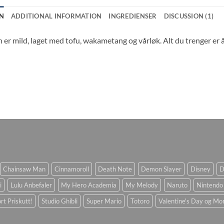
N
ADDITIONAL INFORMATION
INGREDIENSER
DISCUSSION (1)
er mild, laget med tofu, wakametang og vårløk. Alt du trenger er å
Chainsaw Man
Cinnamoroll
Death Note
Demon Slayer
Disney
D
i
Lulu Anbefaler
My Hero Academia
My Melody
Naruto
Nintendo
rt Priskutt!
Studio Ghibli
Super Mario
Totoro
Valentine's Day og Mo