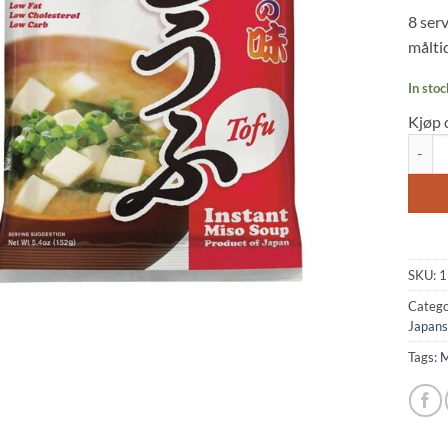
based
8 ser
custo
rating
målti
In stoc
Kjøp 
Instan
SKU:
1
Catego
Japans
Tags:
M