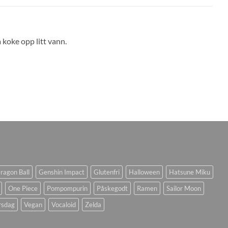
 koke opp litt vann.
ragon Ball
Genshin Impact
Glutenfri
Halloween
Hatsune Miku
One Piece
Pompompurin
Påskegodt
Ramen
Sailor Moon
rsdag
Vegan
Vocaloid
Zelda