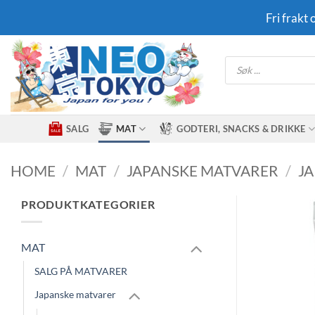
Skip
Fri frakt
to
content
Products
search
SALG
MAT
GODTERI, SNACKS & DRIKKE
HOME
/
MAT
/
JAPANSKE MATVARER
/
JA
PRODUKTKATEGORIER
MAT
SALG PÅ MATVARER
Japanske matvarer