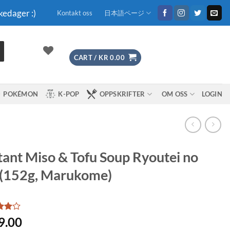
kedager :)
Kontakt oss
日本語ページ
CART /
KR
0.00
POKÉMON
K-POP
OPPSKRIFTER
OM OSS
LOGIN
tant Miso & Tofu Soup Ryoutei no
 (152g, Marukome)
d
4
9.00
f 5