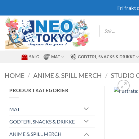
Skip
Fri frakt
to
content
Products
search
SALG
MAT
GODTERI, SNACKS & DRIKKE
HOME
/
ANIME & SPILL MERCH
/
STUDIO 
PRODUKTKATEGORIER
MAT
GODTERI, SNACKS & DRIKKE
ANIME & SPILL MERCH