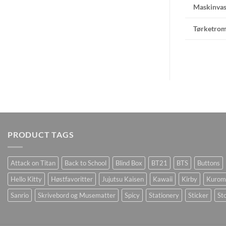
Maskinvas
Tørketro
PRODUCT TAGS
Attack on Titan
Back to School
Blind Box
BT21
BTS
Buttons
Hello Kitty
Høstfavoritter
Jujutsu Kaisen
Kawaii
Kirby
Kurom
Sanrio
Skrivebord og Musematter
Spicy
Stationery
Sticker
Sto