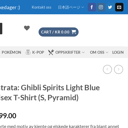
kedager :)
Kontakt oss
日本語ページ
CART /
KR
0.00
POKÉMON
K-POP
OPPSKRIFTER
OM OSS
LOGIN
strata: Ghibli Spirits Light Blue
sex T-Shirt (S, Pyramid)
99.00
orte med motiv av kjente og elskede karakterer fra blant annet