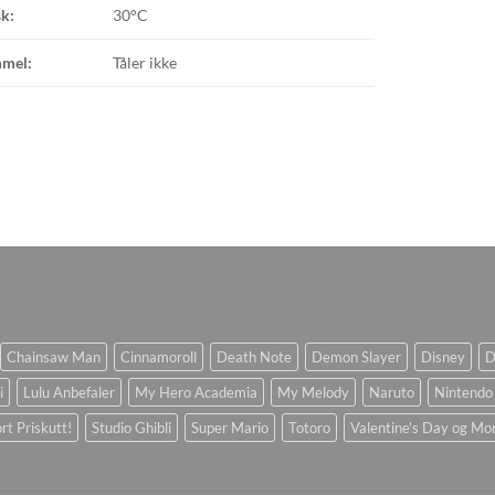
k:
30°C
mmel:
Tåler ikke
Chainsaw Man
Cinnamoroll
Death Note
Demon Slayer
Disney
D
i
Lulu Anbefaler
My Hero Academia
My Melody
Naruto
Nintendo
rt Priskutt!
Studio Ghibli
Super Mario
Totoro
Valentine's Day og Mo