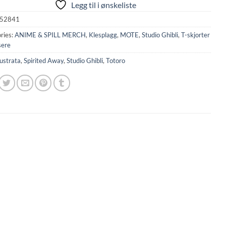
Legg til i ønskeliste
52841
ries:
ANIME & SPILL MERCH
,
Klesplagg
,
MOTE
,
Studio Ghibli
,
T-skjorter
sere
lustrata
,
Spirited Away
,
Studio Ghibli
,
Totoro