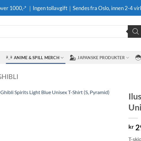
 over 1000,-* ｜Ingen tollavgift｜Sendes fra Oslo, innen 2-4 vir
ANIME & SPILL MERCH
JAPANSKE PRODUKTER
GHIBLI
Ilu
Uni
Legg til i
ønskeliste
2
kr
T-skj