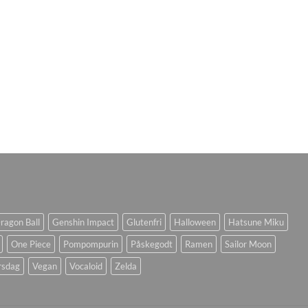
ragon Ball
Genshin Impact
Glutenfri
Halloween
Hatsune Miku
One Piece
Pompompurin
Påskegodt
Ramen
Sailor Moon
rsdag
Vegan
Vocaloid
Zelda