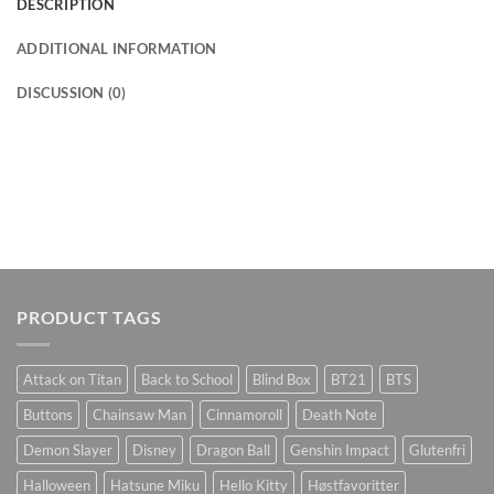
DESCRIPTION
ADDITIONAL INFORMATION
DISCUSSION (0)
PRODUCT TAGS
Attack on Titan
Back to School
Blind Box
BT21
BTS
Buttons
Chainsaw Man
Cinnamoroll
Death Note
Demon Slayer
Disney
Dragon Ball
Genshin Impact
Glutenfri
Halloween
Hatsune Miku
Hello Kitty
Høstfavoritter