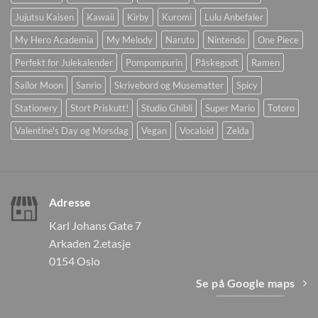
Jujutsu Kaisen
Kawaii
Kirby
Kuromi
Lulu Anbefaler
My Hero Academia
My Melody
Naruto
Nintendo
One Piece
Perfekt for Julekalender
Pompompurin
Påskegodt
Ramen
Sailor Moon
Sanrio
Skrivebord og Musematter
Spicy
Stationery
Stort Priskutt!
Studio Ghibli
Super Mario
Totoro
Valentine's Day og Morsdag
Vegan
Vocaloid
Zelda
Adresse
Karl Johans Gate 7
Arkaden 2.etasje
0154 Oslo
Se på Google maps