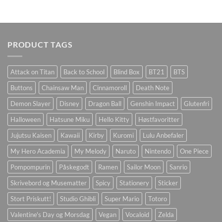
PRODUCT TAGS
Attack on Titan
Back to School
Blind Box
BT21
BTS
Buttons
Chainsaw Man
Cinnamoroll
Death Note
Demon Slayer
Disney
Dragon Ball
Genshin Impact
Glutenfri
Halloween
Hatsune Miku
Hello Kitty
Høstfavoritter
Jujutsu Kaisen
Kawaii
Kirby
Kuromi
Lulu Anbefaler
My Hero Academia
My Melody
Naruto
Nintendo
One Piece
Pompompurin
Påskegodt
Ramen
Sailor Moon
Sanrio
Skrivebord og Musematter
Spicy
Stationery
Sticker
Stort Priskutt!
Studio Ghibli
Super Mario
Totoro
Valentine's Day og Morsdag
Vegan
Vocaloid
Zelda