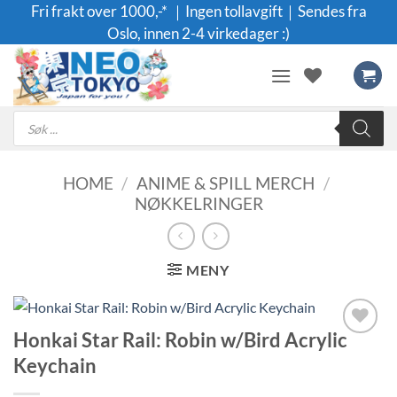
Skip
Fri frakt over 1000,-* ｜Ingen tollavgift｜Sendes fra
to
Oslo, innen 2-4 virkedager :)
content
Products
search
HOME
/
ANIME & SPILL MERCH
/
NØKKELRINGER
MENY
Honkai Star Rail: Robin w/Bird Acrylic
Legg til i
Keychain
ønskeliste