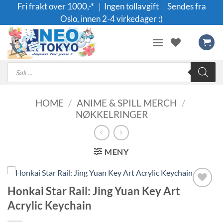
Skip
Fri frakt over 1000,-* ｜Ingen tollavgift｜Sendes fra
to
Oslo, innen 2-4 virkedager :)
content
Products
search
HOME
/
ANIME & SPILL MERCH
/
NØKKELRINGER
MENY
Honkai Star Rail: Jing Yuan Key Art
Legg til i
Acrylic Keychain
ønskeliste