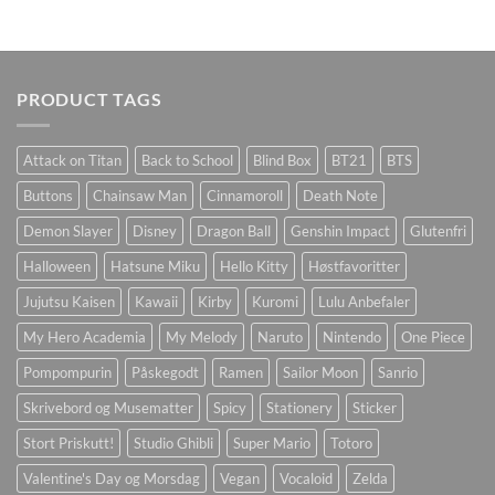
PRODUCT TAGS
Attack on Titan
Back to School
Blind Box
BT21
BTS
Buttons
Chainsaw Man
Cinnamoroll
Death Note
Demon Slayer
Disney
Dragon Ball
Genshin Impact
Glutenfri
Halloween
Hatsune Miku
Hello Kitty
Høstfavoritter
Jujutsu Kaisen
Kawaii
Kirby
Kuromi
Lulu Anbefaler
My Hero Academia
My Melody
Naruto
Nintendo
One Piece
Pompompurin
Påskegodt
Ramen
Sailor Moon
Sanrio
Skrivebord og Musematter
Spicy
Stationery
Sticker
Stort Priskutt!
Studio Ghibli
Super Mario
Totoro
Valentine's Day og Morsdag
Vegan
Vocaloid
Zelda